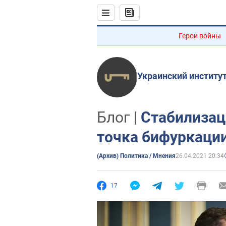
Герои войны
Украинский институ
Блог |
Стабилизац
точка бифуркации
(Архив) Политика / Мнения
26.04.2021 20:34
17