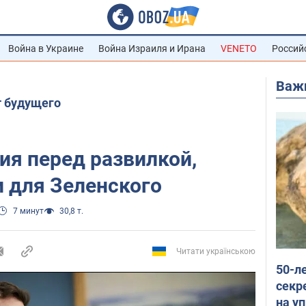
Война в Украине
Война Израиля и Ирана
VENETO
Россий
Важ
т будущего
ия перед развилкой,
 для Зеленского
7 минут
30,8 т.
Читати українською
50-л
секр
на уп