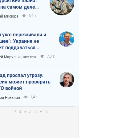
урсы вне плана:
 на самом деле
тует темп войны
6,6 т.
ей Мисюра
 уже переживали и
шее": Украине не
ит поддаваться
аянию из-за
7,0 т.
ей Марченко, эксперт
етного террора
ад проспал угрозу:
сия может проверить
О войной
1,4 т.
ид Невзлин