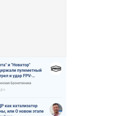
рта" и "Новатор"
ержали пулеметный
трел и удар FPV-
на, сохранив жизнь
инская Бронетехника
церу ВСУ
,0 т.
Р как катализатор
ны, или О новом этапе