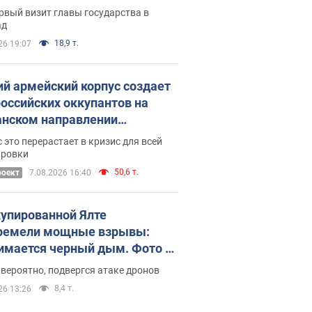
рвый визит главы государства в
ад
18,9 т.
26 19:07
ий армейский корпус создает
российских оккупантов на
нском направлении
ический дискомфорт: как это
 это перерастает в кризис для всей
ось
ировки
50,6 т.
роект
7.08.2026 16:40
купированной Ялте
ремели мощные взрывы:
имается черный дым. Фото и
о
 вероятно, подвергся атаке дронов
8,4 т.
26 13:26