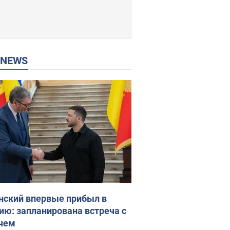
P NEWS
нский впервые прибыл в
ию: запланирована встреча с
чем