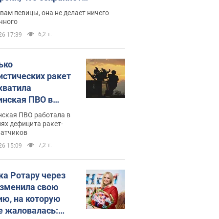
дость, ведь у нее нет детей
вам певицы, она не делает ничего
чного
6,2 т.
26 17:39
ько
истических ракет
хватила
инская ПВО в
: в Минобороны
нская ПВО работала в
али цифру
ях дефицита ракет-
ватчиков
7,2 т.
26 15:09
ка Ротару через
изменила свою
ию, на которую
е жаловалась: