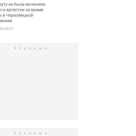
ько получала
лату не была включена
ца
та артистки за время
ы в Черновицкой
монии
26 04:01