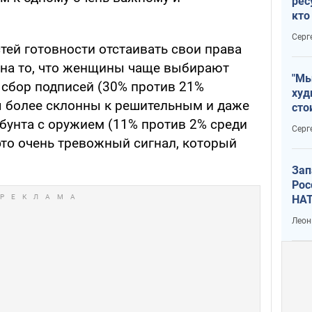
рес
кто
дик
Серг
тей готовности отстаивать свои права
 на то, что женщины чаще выбирают
"Мы
 сбор подписей (30% против 21%
худ
ы более склонны к решительным и даже
сто
отч
бунта с оружием (11% против 2% среди
Серг
рак
это очень тревожный сигнал, который
Зап
Рос
НАТ
Леон