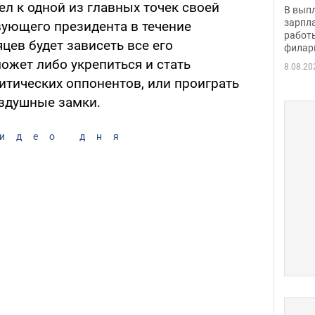
скол
л к одной из главных точек своей
В вып
певи
зарпла
вующего президента в течение
работ
ев будет зависеть все его
филар
ожет либо укрепиться и стать
8.08.20
итических оппонентов, или проиграть
оздушные замки.
идео дня