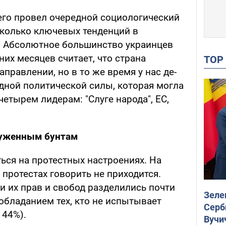
его провел очередной социологический
сколько ключевых тенденций в
. Абсолютное большинство украинцев
них месяцев считает, что страна
TO
правлении, но в то же время у нас де-
одной политической силы, которая могла
етырем лидерам: "Слуге народа", ЕС,
руженным бунтам
ься на протестных настроениях. На
 протестах говорить не приходится.
и их прав и свобод разделились почти
Зеле
обладанием тех, кто не испытывает
Серб
 44%).
Вучи