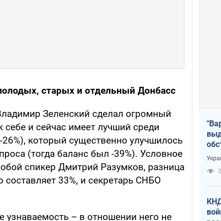
молодых, старых и отдельный Донбасс
Владимир Зеленский сделал огромный
"Ва
к себе и сейчас имеет лучший среди
выд
(-26%), который существенно улучшилось
обс
роса (тогда баланс был -39%). Условное
дро
Укра
офи
собой спикер Дмитрий Разумков, разница
2
о составляет 33%, и секретарь СНБО
КНД
вой
е узнаваемость – в отношении него не