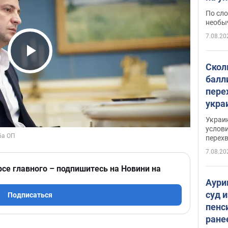
моло
По сло
необы
7.08.20
Play Video
Скол
балл
пере
укра
июле
Украи
назв
услови
перех
7.08.20
рсе главного – подпишитесь на Новини на
Аури
суд 
Подписаться
пенс
ране