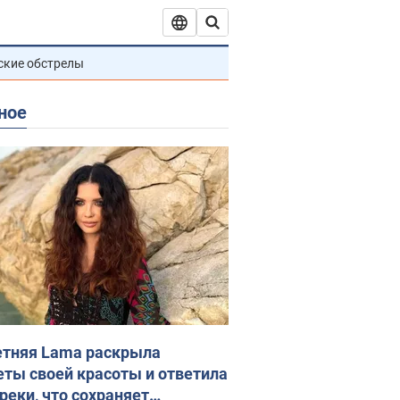
ские обстрелы
ное
етняя Lama раскрыла
еты своей красоты и ответила
реки, что сохраняет