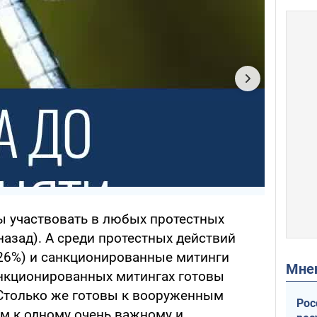
вы участвовать в любых протестных
назад). А среди протестных действий
26%) и санкционированные митинги
Мн
санкционированных митингах готовы
 Столько же готовы к вооруженным
Рос
им к одному очень важному и