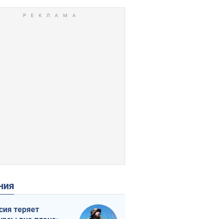
ения
сия теряет