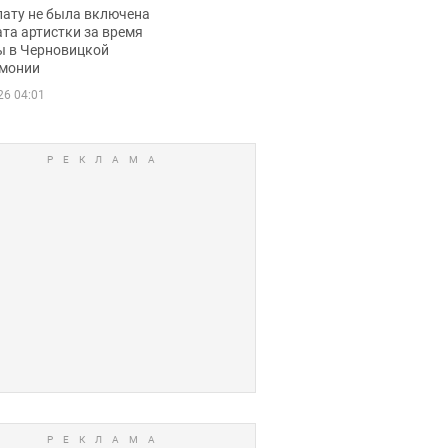
ько получала
лату не была включена
ца
та артистки за время
ы в Черновицкой
монии
26 04:01