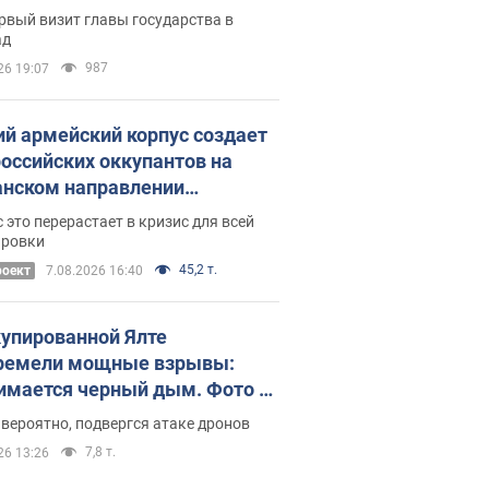
рвый визит главы государства в
ад
987
26 19:07
ий армейский корпус создает
российских оккупантов на
нском направлении
ический дискомфорт: как это
 это перерастает в кризис для всей
ось
ировки
45,2 т.
роект
7.08.2026 16:40
купированной Ялте
ремели мощные взрывы:
имается черный дым. Фото и
о
 вероятно, подвергся атаке дронов
7,8 т.
26 13:26