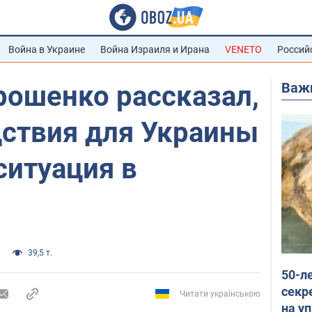
Война в Украине
Война Израиля и Ирана
VENETO
Россий
Важ
рошенко рассказал,
дствия для Украины
ситуация в
39,5 т.
50-л
секр
Читати українською
на уп