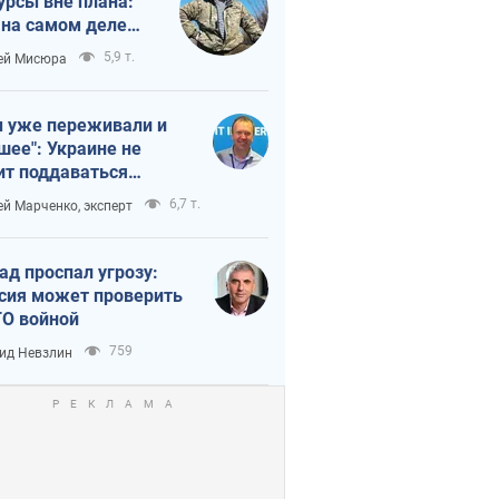
урсы вне плана:
 на самом деле
тует темп войны
5,9 т.
ей Мисюра
 уже переживали и
шее": Украине не
ит поддаваться
аянию из-за
6,7 т.
ей Марченко, эксперт
етного террора
ад проспал угрозу:
сия может проверить
О войной
759
ид Невзлин