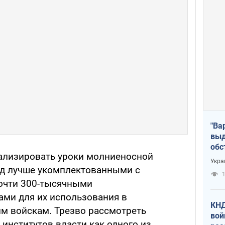
"Ва
выд
обс
ализировать уроки молниеносной
дро
Укра
офи
ад лучше укомплектованными с
1
почти 300-тысячными
ми для их использования в
КНД
м войскам. Трезво рассмотреть
вой
институтов власти как одного из