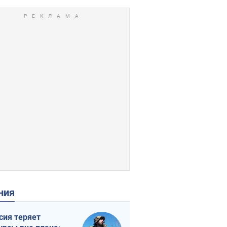
ения
сия теряет