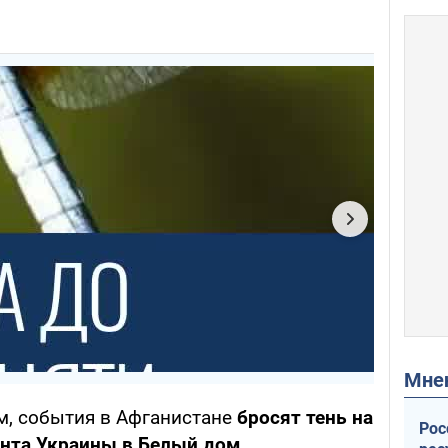
Мн
ам, события в Афганистане
бросят тень на
Рос
ента Украины в Белый дом.