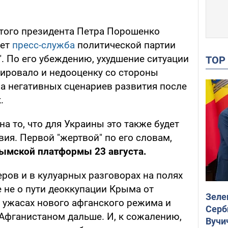
ятого президента Петра Порошенко
ает
пресс-служба
политической партии
. По его убеждению, ухудшение ситуации
TO
ировало и недооценку со стороны
 негативных сценариев развития после
.
а то, что для Украины это также будет
ия. Первой "жертвой" по его словам,
ымской платформы 23 августа.
еров и в кулуарных разговорах на полях
 не о пути деоккупации Крыма от
Зеле
б ужасах нового афганского режима и
Серб
 Афганистаном дальше. И, к сожалению,
Вучи