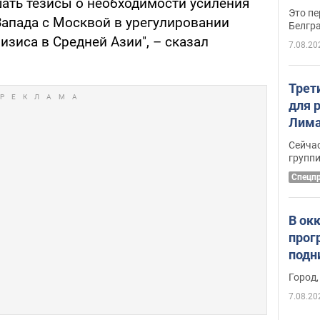
ать тезисы о необходимости усиления
Это пе
Запада с Москвой в урегулировании
Белгр
изиса в Средней Азии", – сказал
7.08.20
Трет
для 
Лима
крит
Сейчас
удал
групп
Спецп
В ок
прог
подн
виде
Город,
7.08.20