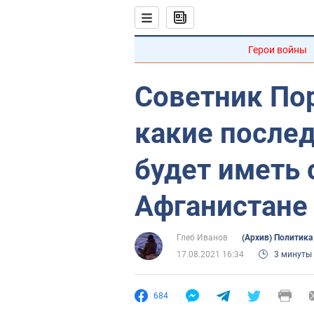
Герои войны
Советник По
какие после
будет иметь 
Афганистане
Глеб Иванов
(Архив) Политика
17.08.2021 16:34
3 минуты
684