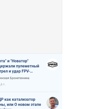
рта" и "Новатор"
ержали пулеметный
трел и удар FPV-
на, сохранив жизнь
инская Бронетехника
церу ВСУ
,6 т.
Р как катализатор
ны, или О новом этапе