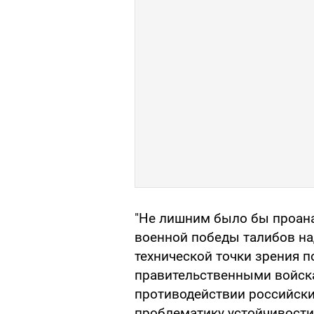
"Не лишним было бы проан
военной победы талибов н
технической точки зрения 
правительственными войска
противодействии российски
проблематику устойчивости 