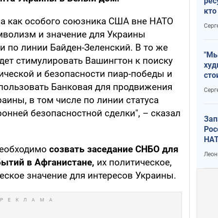
рес
кто
на как особого союзника США вне НАТО
дик
Серг
мволизм и значение для Украины
и по линии Байден-Зеленский. В то же
"Мы
удет стимулировать Вашингтон к поиску
худ
ической и безопасности пиар-победы и
сто
отч
спользовать Банковая для продвижения
Серг
рак
аины, в том числе по линии статуса
онней безопасностной сделки", – сказал
Зап
Рос
НАТ
 необходимо
созвать заседание СНБО для
Леон
ытий в Афганистане,
их политическое,
еское значение для интересов Украины.