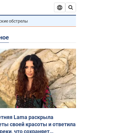
ские обстрелы
ное
етняя Lama раскрыла
еты своей красоты и ответила
реки, что сохраняет