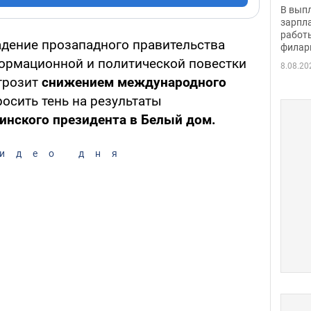
скол
В вып
певи
зарпла
работ
адение прозападного правительства
филар
ормационной и политической повестки
8.08.20
 грозит
снижением международного
осить тень на результаты
инского президента в Белый дом.
идео дня