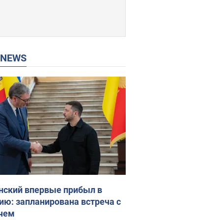
P NEWS
нский впервые прибыл в
ию: запланирована встреча с
чем