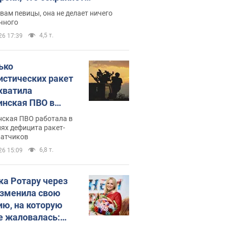
дость, ведь у нее нет детей
вам певицы, она не делает ничего
чного
4,5 т.
26 17:39
ько
истических ракет
хватила
инская ПВО в
: в Минобороны
нская ПВО работала в
али цифру
ях дефицита ракет-
ватчиков
6,8 т.
26 15:09
ка Ротару через
изменила свою
ию, на которую
е жаловалась: