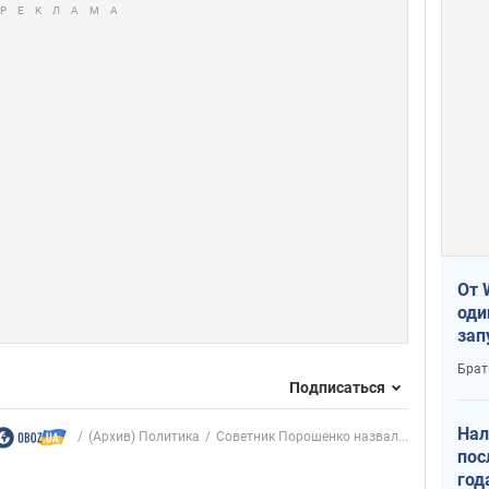
От 
оди
зап
реа
Брат
Подписаться
Нал
(Архив) Политика
Советник Порошенко назвал...
пос
год