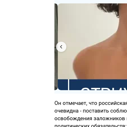
Он отмечает, что российска
очевидна - поставить собл
освобождения заложников 
политических обязательств