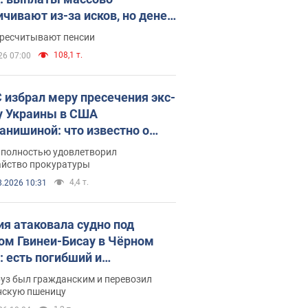
ичивают из-за исков, но денег
ватает
ересчитывают пенсии
108,1 т.
26 07:00
 избрал меру пресечения экс-
у Украины в США
анишиной: что известно о
е полностью удовлетворил
айство прокуратуры
4,4 т.
8.2026 10:31
ия атаковала судно под
ом Гвинеи-Бисау в Чёрном
: есть погибший и
радавшие
руз был гражданским и перевозил
нскую пшеницу