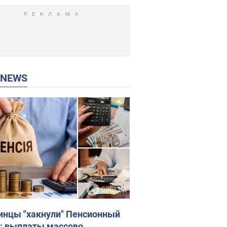
P NEWS
инцы "хакнули" Пенсионный
: выплаты массово