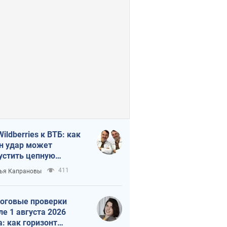
Wildberries к ВТБ: как
н удар может
устить цепную
кцию в России
411
ья Капрановы
оговые проверки
ле 1 августа 2026
а: как горизонт