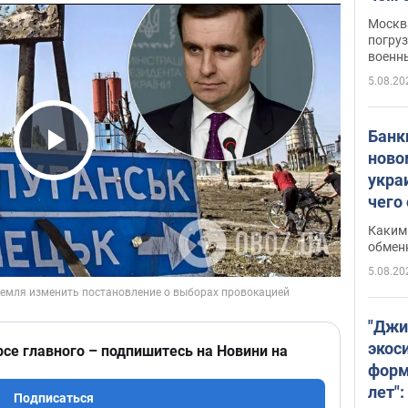
Москва
погруз
военн
5.08.20
Банки
ново
Play Video
укра
чего
Каким 
обмен
5.08.20
"Джи
экос
рсе главного – подпишитесь на Новини на
форм
лет":
Подписаться