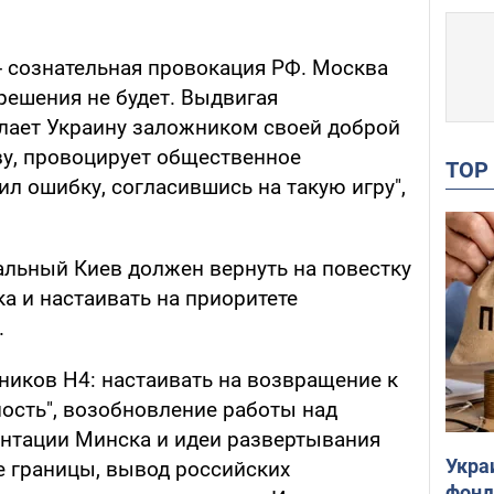
- сознательная провокация РФ. Москва
решения не будет. Выдвигая
лает Украину заложником своей доброй
ву, провоцирует общественное
TO
л ошибку, согласившись на такую игру",
альный Киев должен вернуть на повестку
а и настаивать на приоритете
.
ников Н4: настаивать на возвращение к
ность", возобновление работы над
нтации Минска и идеи развертывания
Укра
 границы, вывод российских
фонд