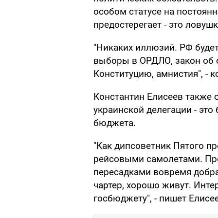
особом статусе на постоянн
предостерегает - это ловуш
"Никаких иллюзий. РФ будет
выборы в ОРДЛО, закон об 
Конституцию, амнистия", - к
Константин Елисеев также 
украинской делегации - это
бюджета.
"Как дипсоветник Пятого пр
рейсовыми самолетами. Прос
пересадками вовремя добрат
чартер, хорошо живут. Инте
госбюджету", - пишет Елисе