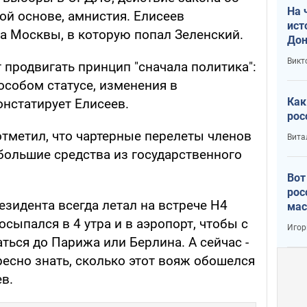
На 
ой основе, амнистия. Елисеев
ист
ка Москвы, в которую попал Зеленский.
Дон
Викт
 продвигать принцип "сначала политика":
особом статусе, изменения в
Как
онстатирует Елисеев.
рос
отметил, что чартерные перелеты членов
Вита
 большие средства из государственного
Вот
рос
езидента всегда летал на встрече Н4
мас
ыпался в 4 утра и в аэропорт, чтобы с
Игор
ься до Парижа или Берлина. А сейчас -
ресно знать, сколько этот вояж обошелся
ев.