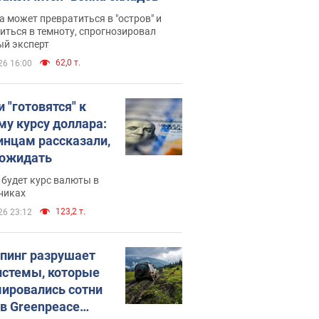
 может превратиться в "остров" и
иться в темноту, спрогнозировал
ый эксперт
62,0 т.
26 16:00
 "готовятся" к
му курсу доллара:
инцам рассказали,
 ожидать
будет курс валюты в
никах
123,2 т.
26 23:12
пинг разрушает
истемы, которые
ировались сотни
 в Greenpeace