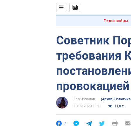
Герои войны
Советник По
требования 
постановлен
провокацией
Глеб Иванов
(Архив) Политика
13.09.2020 11:11
11,8 т.
7