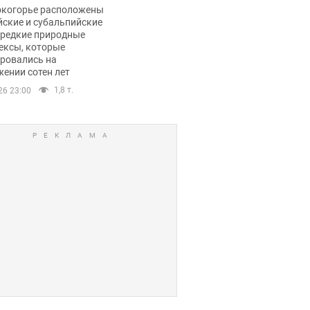
ли тревогу
окогорье расположены
йские и субальпийские
 редкие природные
ексы, которые
ровались на
ении сотен лет
1,8 т.
26 23:00