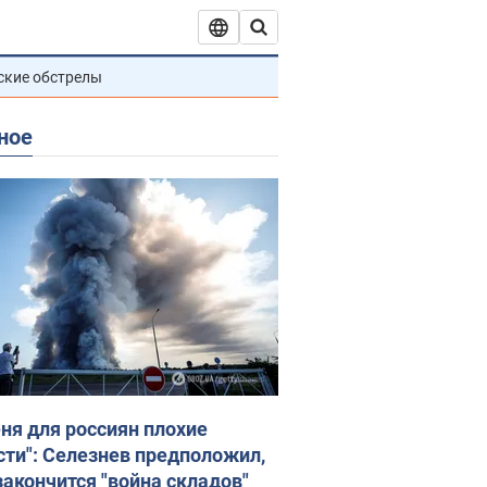
ские обстрелы
ное
еня для россиян плохие
сти": Селезнев предположил,
закончится "война складов"