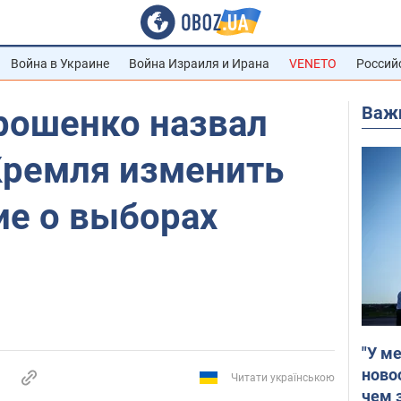
Война в Украине
Война Израиля и Ирана
VENETO
Россий
Важ
рошенко назвал
Кремля изменить
ие о выборах
"У м
ново
Читати українською
чем 