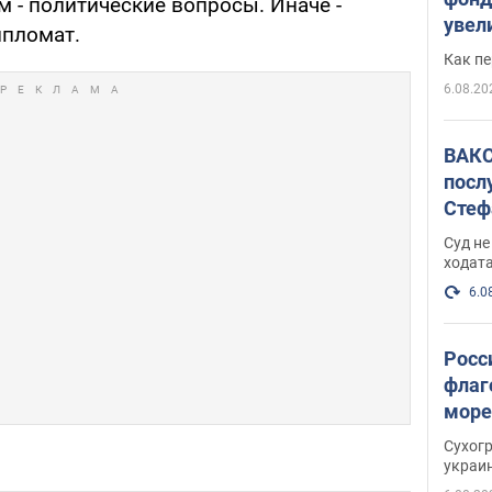
 - политические вопросы. Иначе -
увел
ипломат.
не х
Как п
6.08.20
ВАКС
посл
Стеф
деле
Суд н
ходат
6.0
Росс
флаг
море
пост
Сухог
украи