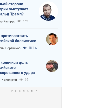
чьей стороне
ории выступает
альд Трамп?
579
ор Каспрук
 противостоять
сийской баллистике
18,1 т.
лий Портников
 конечная цель
сийского
сированного удара
66
ь Чернецкий