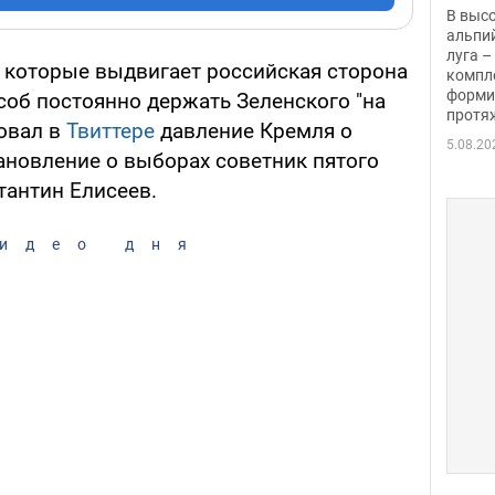
заби
В выс
альпи
луга –
 которые выдвигает российская сторона
компл
форми
особ постоянно держать Зеленского "на
протяж
овал в
Твиттере
давление Кремля о
5.08.20
ановление о выборах советник пятого
тантин Елисеев.
идео дня