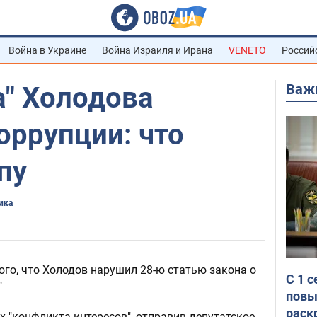
Война в Украине
Война Израиля и Ирана
VENETO
Россий
Важ
а" Холодова
оррупции: что
пу
ика
го, что Холодов нарушил 28-ю статью закона о
С 1 
"
повы
раск
х "конфликта интересов", отправив депутатское