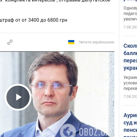
Однов
педаг
увелич
штраф от от 3400 до 6800 грн
7.08.20
Читати українською
Скол
балл
пере
укра
июле
Украи
назв
услови
перех
7.08.20
Play Video
Аури
суд 
пенс