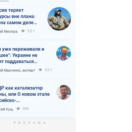
сия теряет
урсы вне плана:
 на самом деле
тует темп войны
3,2 т.
ей Мисюра
 уже переживали и
шее": Украине не
ит поддаваться
аянию из-за
5,3 т.
ей Марченко, эксперт
етного террора
Р как катализатор
ны, или О новом этапе
сийско-
ерокорейского союза
249
сей Кущ