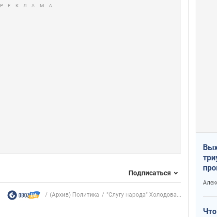
Вых
три
про
Подписаться
хок
Алек
(Архив) Политика
"Слугу народа" Холодова...
Что