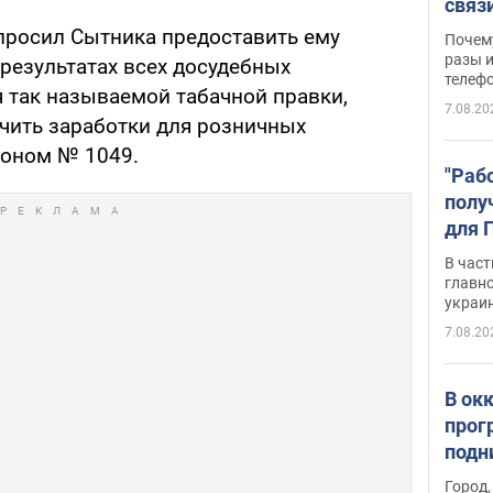
связ
жало
просил Сытника предоставить ему
Почем
разы и
результатах всех досудебных
телеф
 так называемой табачной правки,
7.08.20
чить заработки для розничных
коном № 1049.
"Раб
полу
для 
докл
В част
новы
главн
украи
7.08.20
В ок
прог
подн
виде
Город,