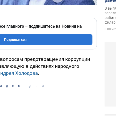
ране
скол
В вып
певи
зарпла
работ
филар
рсе главного – подпишитесь на Новини на
8.08.20
Подписаться
 вопросам предотвращения коррупции
авляющую в действиях народного
ндрея Холодова
.
идео дня