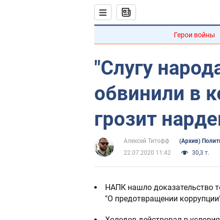
Герои войны
"Слугу народ
обвинили в к
грозит нарде
Алексей Титофф
(Архив) Полит
22.07.2020 11:42
30,3 т.
НАПК нашло доказательство то
"О предотвращении коррупции
Холодов действовал в условия