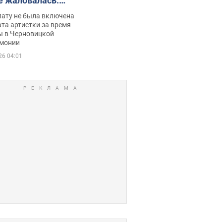
е жаловалась:
ько получала
лату не была включена
ца
та артистки за время
ы в Черновицкой
монии
26 04:01