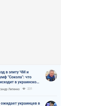
од в элиту ЧМ и
умф "Сокола": что
исходит в украинском
кее
231
сандр Липенко
 ожидает украинцев в