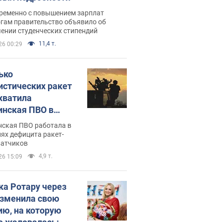
ременно с повышением зарплат
огам правительство объявило об
ении студенческих стипендий
11,4 т.
26 00:29
ько
истических ракет
хватила
инская ПВО в
: в Минобороны
нская ПВО работала в
али цифру
ях дефицита ракет-
ватчиков
4,9 т.
26 15:09
ка Ротару через
изменила свою
ию, на которую