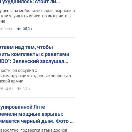
и ухудшилось: стоит ли
ваться на цены
у цены на мобильную связь выросли в
 как улучшить качество интернета в
оне
35,0 т.
26 12:00
отаем над тем, чтобы
чить комплекты с ракетами
ПВО": Зеленский заслушал
ад Драпатого и объявил о
ности, он обсудил с
х мерах
окомандующим кадровые вопросы в
нской армии
1,1 т.
26 14:51
купированной Ялте
ремели мощные взрывы:
имается черный дым. Фото и
о
 вероятно, подвергся атаке дронов