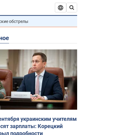
ские обстрелы
ное
сентября украинским учителям
сят зарплаты: Корецкий
рыл подробности