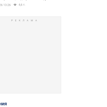
4,6 т.
26 13:26
ения