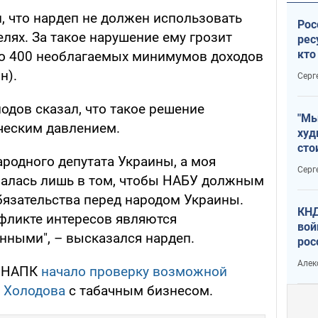
, что нардеп не должен использовать
Рос
лях. За такое нарушение ему грозит
рес
кто
до 400 необлагаемых минимумов доходов
дик
н).
Серг
одов сказал, что такое решение
"Мы
ческим давлением.
худ
сто
родного депутата Украины, а моя
отч
Серг
рак
чалась лишь в том, чтобы НАБУ должным
язательства перед народом Украины.
КНД
нфликте интересов являются
вой
ными", – высказался нардеп.
рос
сев
Алек
, НАПК
начало проверку возможной
я Холодова
с табачным бизнесом.