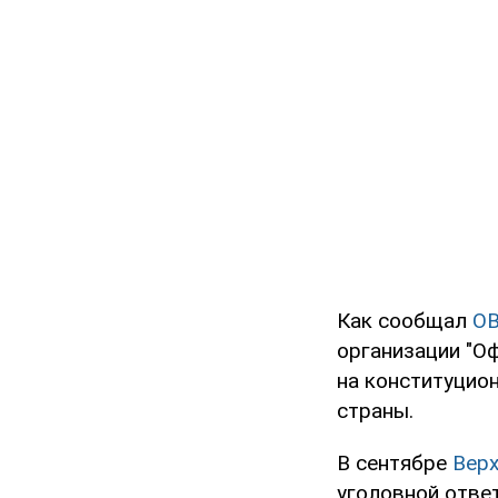
Как сообщал
O
организации "О
на конституцио
страны.
В сентябре
Верх
уголовной ответ