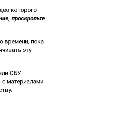
идео которого
ие, проскрольте
о времени, пока
нчивать эту
ели СБУ
я с материалами
ству.