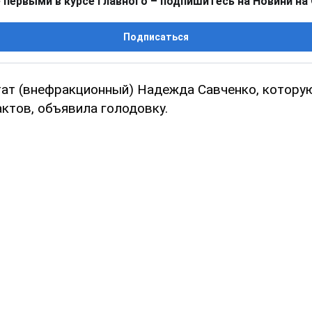
 первыми в курсе главного – подпишитесь на Новини на
Подписаться
ат (внефракционный) Надежда Савченко, котору
ктов, объявила голодовку.