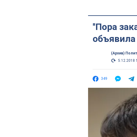
''Пора за
объявила
(Архив) Поли
5.12.2018 
349