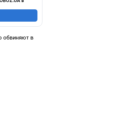
 OBOZ.UA в
ю обвиняют в