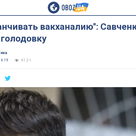
канчивать вакханалию'': Савчен
 голодовку
тика
16:19
61,2 т.