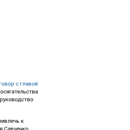
говор с главой
посягательства
 руководство
ивлечь к
я Савченко.