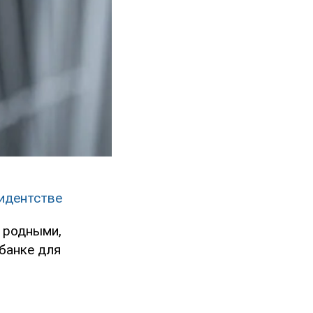
зидентстве
с родными,
банке для