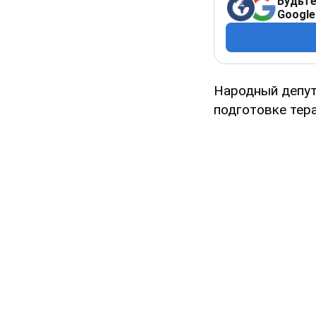
Будьте
Google
Народный депут
подготовке тера