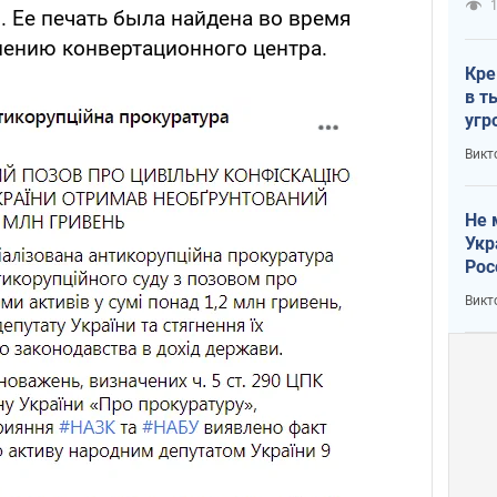
1
. Ее печать была найдена во время
ению конвертационного центра.
Кре
в т
угр
лог
Викт
Не 
Укр
Рос
Викт