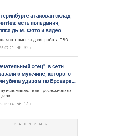
атеринбурге атакован склад
erries: есть попадания,
ялся дым. Фото и видео
янам не помогла даже работа ПВО
9,2 т.
26 07:20
ечательный отец": в сети
казали о мужчине, которого
ия убила ударом по Броварам.
ну вспоминают как профессионала
 дела
1,3 т.
26 09:14