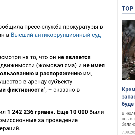
TO
 сообщила пресс-служба прокуратуры в
ан в
Высший антикоррупционный суд
есмотря на то, что он
не является
едвижимости (жомовая яма) и
не имея
пользованию и распоряжению
им,
щество в аренду субъекту
Крем
ми фиктивности
", – сказано в
запа
буде
чил
1 242 236 гривен. Еще 10 000
были
В июле
по ко
 комиссионные за проведение
балли
ераций.
7.08.20