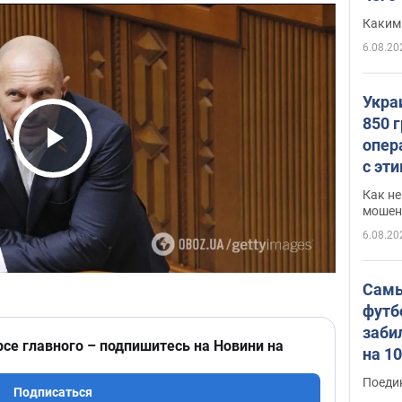
Каким
6.08.20
Укра
850 
опер
Play Video
с эт
Как не
мошен
6.08.20
Самы
футб
заби
рсе главного – подпишитесь на Новини на
на 1
Виде
Поеди
Подписаться