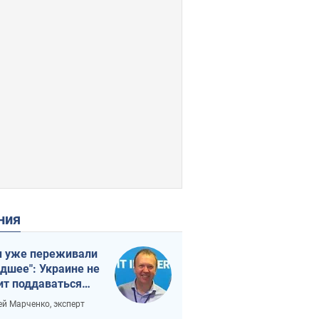
ения
 уже переживали
удшее": Украине не
ит поддаваться
аянию из-за
ей Марченко, эксперт
етного террора