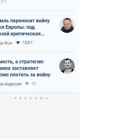
,5 т.
мль переносит войну
ыл Европы: под
озой критическая
истика
12,5 т.
ор Ягун
месть, а стратегия:
аина заставляет
сию платить за войну
42
ор Андрусив