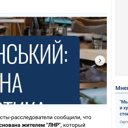
Мн
"Мы
и х
сто
исты-расследователи сообщили, что
отч
Серг
снована жителем "ЛНР"
, который
рак