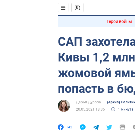
Герои войны
САП захотела
Кивы 1,2 млн
жомовой ямы
попасть в б
Дарья Дурова
(Архив) Полити
20.05.2021 18:36
1 минута
142