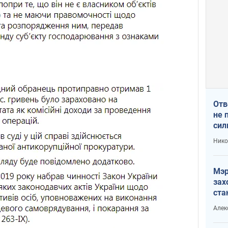
Отв
не 
сил
гос
Нико
Мэр
зах
ста
и н
Алек
рей