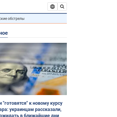
ские обстрелы
ное
и "готовятся" к новому курсу
ара: украинцам рассказали,
 ожидать в ближайшие дни