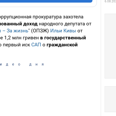
6.08.20
ррупционная прокуратура захотела
снованный доход
народного депутата от
 – За жизнь
" (ОПЗЖ)
Ильи Кивы
от
е 1,2 млн гривен
в государственный
то первый иск
САП
о
гражданской
идео дня