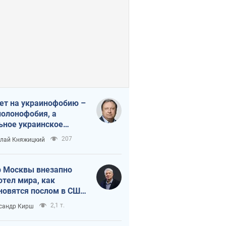
ет на украинофобию –
полонофобия, а
ьное украинское
ударство
207
лай Княжицкий
 Москвы внезапно
отел мира, как
новятся послом в США
овые украинские топ-
2,1 т.
сандр Кирш
тинги