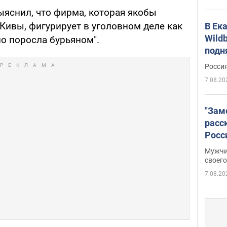
ыяснил, что фирма, которая якобы
Кивы, фигурирует в уголовном деле как
В Ек
Wildb
но поросла бурьяном".
подн
Росси
7.08.20
"Зам
расс
Росс
Фото
Мужчи
своего
7.08.20