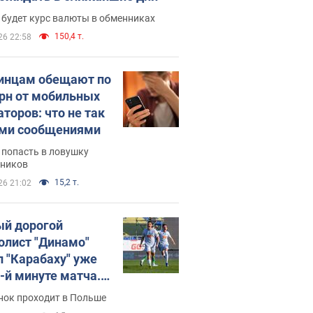
 будет курс валюты в обменниках
150,4 т.
26 22:58
инцам обещают по
грн от мобильных
аторов: что не так
ими сообщениями
 попасть в ловушку
ников
15,2 т.
26 21:02
й дорогой
олист "Динамо"
л "Карабаху" уже
0-й минуте матча.
о
нок проходит в Польше