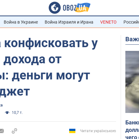
Война в Украине
Война Израиля и Ирана
VENETO
Россий
Важ
 конфисковать у
 дохода от
: деньги могут
юджет
ка
10,7 т.
Банк
долл
Читати українською
чего