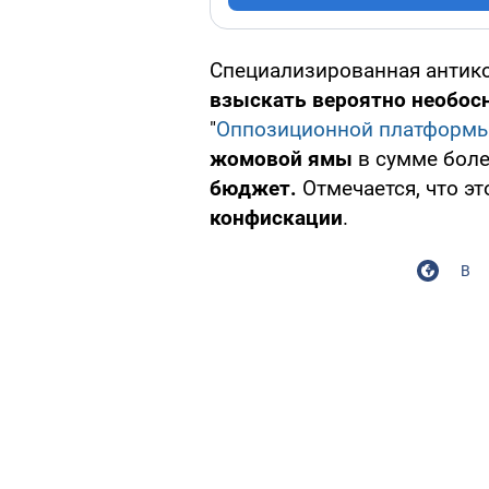
Специализированная антико
взыскать вероятно необо
"
Оппозиционной платформы
жомовой ямы
в сумме боле
бюджет.
Отмечается, что э
конфискации
.
В