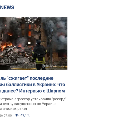
P NEWS
ль "сжигает" последние
сы баллистики в Украине: что
т далее? Интервью с Шарпом
 страна-агрессор установила "рекорд"
личеству запущенных по Украине
стических ракет
49,4 т.
26 07:00