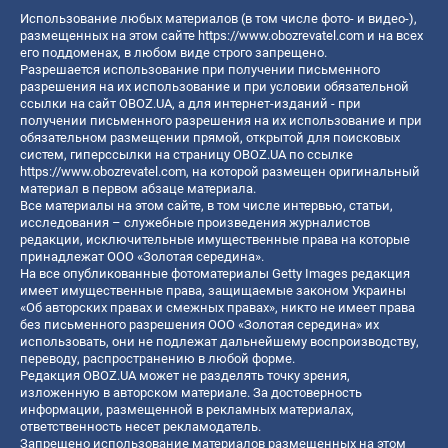
Использование любых материалов (в том числе фото- и видео-),
размещенных на этом сайте
https://www.obozrevatel.com
и на всех
его поддоменах, в любом виде строго запрещено.
Разрешается использование при получении письменного
разрешения на их использование и при условии обязательной
ссылки на сайт OBOZ.UA, а для интернет-изданий - при
получении письменного разрешения на их использование и при
обязательном размещении прямой, открытой для поисковых
систем, гиперссылки на страницу OBOZ.UA по ссылке
https://www.obozrevatel.com
, на которой размещен оригинальный
материал в первом абзаце материала.
Все материалы на этом сайте, в том числе интервью, статьи,
исследования – служебные произведения журналистов
редакции, исключительные имущественные права на которые
принадлежат ООО «Золотая середина».
На все опубликованные фотоматериалы Getty Images редакция
имеет имущественные права, защищаемые законом Украины
«Об авторских правах и смежных правах», никто не имеет права
без письменного разрешения ООО «Золотая середина» их
использовать, они не подлежат дальнейшему воспроизводству,
переводу, распространению в любой форме.
Редакция OBOZ.UA может не разделять точку зрения,
изложенную в авторском материале. За достоверность
информации, размещенной в рекламных материалах,
ответственность несет рекламодатель.
Запрещено использование материалов размещенных на этом