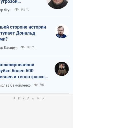
 угрозой
тическая
9,8 т.
ор Ягун
истика
чьей стороне истории
тупает Дональд
мп?
8,0 т.
ор Каспрук
апланированной
убке более 600
евьев и теплотрассе:
 происходит на
96
ислав Самойленко
емках в Киеве