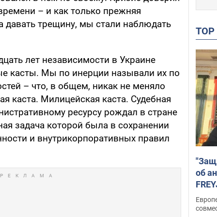
времени – и как только прежняя
а давать трещину, мы стали наблюдать
TO
дцать лет независимости в Украине
е касты. Мы по инерции называли их по
тей – что, в общем, никак не меняло
я каста. Милицейская каста. Судебная
инистративному ресурсу рождал в стране
ная задача которой была в сохранении
нности и внутрикорпоративных правил
"Защ
об а
FREY
подд
Европ
совме