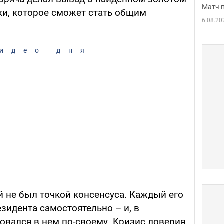
Матч 
ки, которое сможет стать общим
6.08.20
идео дня
й не был точкой консенсуса. Каждый его
зидента самостоятельно – и, в
овался в нем по-своему. Кризис доверия