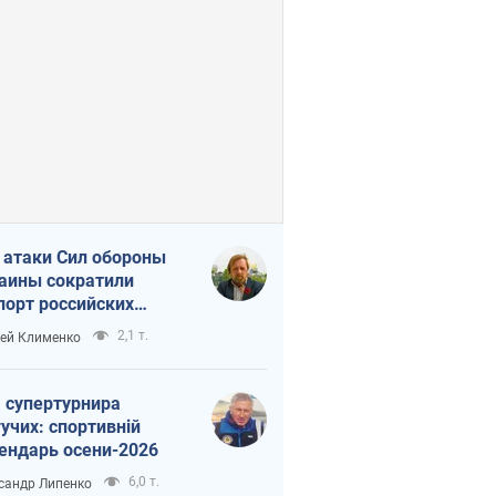
 атаки Сил обороны
аины сократили
порт российских
тепродуктов
2,1 т.
ей Клименко
 супертурнира
учих: спортивній
ендарь осени-2026
6,0 т.
сандр Липенко