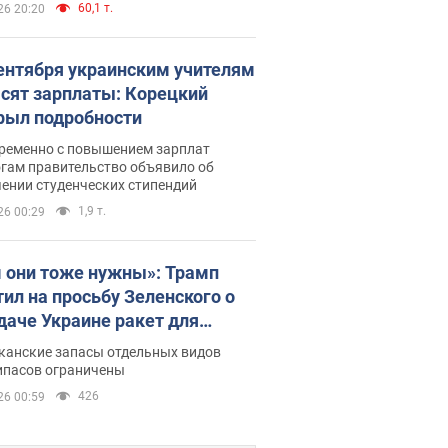
60,1 т.
26 20:20
сентября украинским учителям
сят зарплаты: Корецкий
рыл подробности
ременно с повышением зарплат
огам правительство объявило об
ении студенческих стипендий
1,9 т.
26 00:29
 они тоже нужны»: Трамп
тил на просьбу Зеленского о
даче Украине ракет для
ot
канские запасы отдельных видов
ипасов ограничены
426
26 00:59