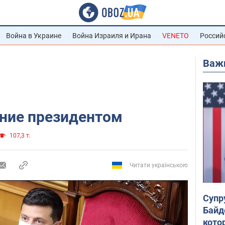
Война в Украине
Война Израиля и Ирана
VENETO
Россий
Важ
ние президентом
107,3 т.
Читати українською
Супр
Байд
кото