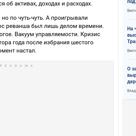
под
 об активах, доходах и расходах.
кри
Викт
лог
но по чуть-чуть. А проигрывали
рос реванша был лишь делом времени.
На 
огое. Вакуум управляемости. Кризис
выс
Тра
тора года после избрания шестого
омент настал.
Викт
О з
выр
дер
что
Влад
Тер