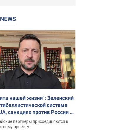
P NEWS
ита нашей жизни": Зеленский
нтибаллистической системе
JA, санкциях против России и
ержке аграриев. Видео
ейские партнеры присоединяются к
стному проекту