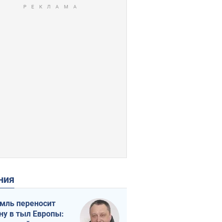
ения
мль переносит
ну в тыл Европы: