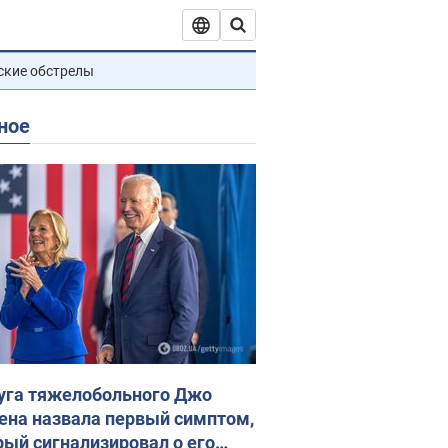
ские обстрелы
ное
уга тяжелобольного Джо
ена назвала первый симптом,
рый сигнализировал о его