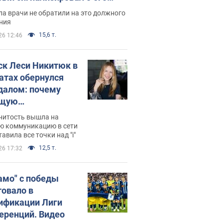
ессивном" раке
а врачи не обратили на это должного
ния
15,6 т.
26 12:46
ск Леси Никитюк в
атах обернулся
далом: почему
ущую
раведливо
нитость вышла на
йтили
ю коммуникацию в сети
тавила все точки над "i"
12,5 т.
26 17:32
амо" с победы
товало в
ификации Лиги
еренций. Видео