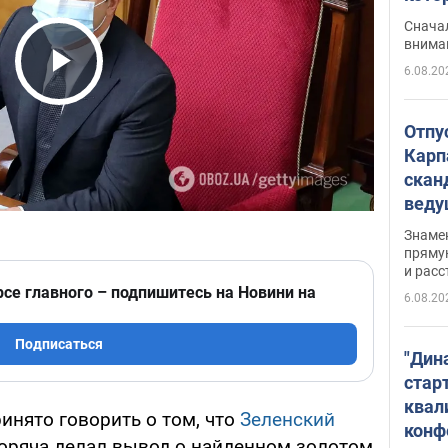
"агр
Сначал
внима
6.08.20
Play Video
Отпу
Карп
скан
вед
несп
Знаме
захе
пряму
и расс
рсе главного – подпишитесь на Новини на
6.08.20
Подписаться
"Дин
стар
квал
инято говорить о том, что
Зеленский
конф
горяча делал вывод о найденном золотом