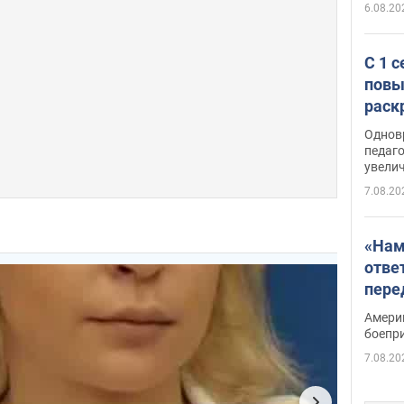
6.08.20
С 1 
повы
раск
Однов
педаг
увелич
7.08.20
«Нам
отве
пере
Patri
Амери
боепр
7.08.20