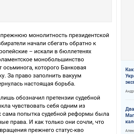
 прежнюю монолитность президентской
биратели начали сбегать обратно к
ропейские – искали в бюллетенях
арламентское монобольшинство
т осьминога, которого Банковая
Как
ку. За право заполнить вакуум
Укр
экс
ернулась настоящая борьба.
неф
Андр
 лишь обозначил претензии судебной
ыкла чувствовать себя одним из
Два
х сама попытка судебной реформы была
Маг
ые права. И как только они сочли, что
кал
вращения прежнего статус-кво
Алек