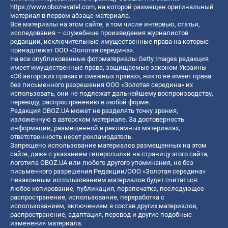
https://www.obozrevatel.com
, на которой размещен оригинальный
материал в первом абзаце материала.
Все материалы на этом сайте, в том числе интервью, статьи,
исследования – служебные произведения журналистов
редакции, исключительные имущественные права на которые
принадлежат ООО «Золотая середина».
На все опубликованные фотоматериалы Getty Images редакция
имеет имущественные права, защищаемые законом Украины
«Об авторских правах и смежных правах», никто не имеет права
без письменного разрешения ООО «Золотая середина» их
использовать, они не подлежат дальнейшему воспроизводству,
переводу, распространению в любой форме.
Редакция OBOZ.UA может не разделять точку зрения,
изложенную в авторском материале. За достоверность
информации, размещенной в рекламных материалах,
ответственность несет рекламодатель.
Запрещено использование материалов размещенных на этом
сайте, даже с указанием гиперссылки на страницу этого сайта,
логотипа OBOZ.UA или любого другого упоминания, но без
письменного разрешения Редакции/ООО «Золотая середина»
Незаконным использованием материалов будет считаться:
любое копирование, публикация, перепечатка, последующее
распространение, использование, переработка с
использованием, включением в состав других материалов,
распространение, адаптация, перевод и другие подобные
изменения материала.