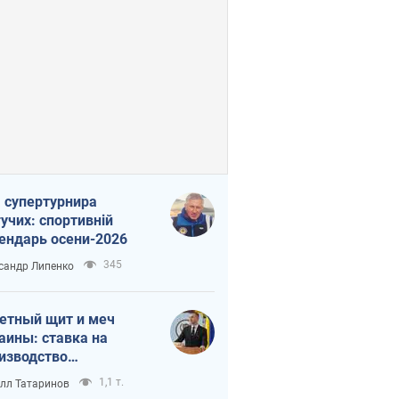
 супертурнира
учих: спортивній
ендарь осени-2026
345
сандр Липенко
етный щит и меч
аины: ставка на
изводство
ственных ракет
1,1 т.
лл Татаринов