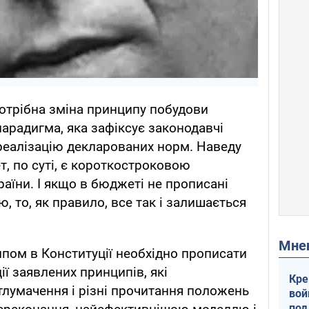
отрібна зміна принципу побудови
парадигма, яка зафіксує законодавчі
 реалізацію декларованих норм. Наведу
, по суті, є короткостроковою
аїни. І якщо в бюджеті не прописані
ю, то, як правило, все так і залишається
Мн
ипом в Конституції необхідно прописати
ії заявлених принципів, які
Кре
лумачення і різні прочитання положень
вой
под