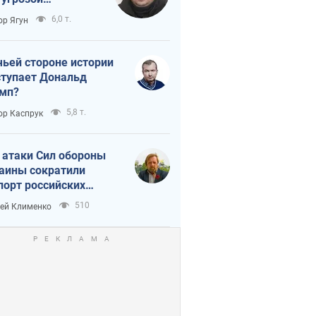
тическая
6,0 т.
ор Ягун
истика
чьей стороне истории
тупает Дональд
мп?
5,8 т.
ор Каспрук
 атаки Сил обороны
аины сократили
порт российских
тепродуктов
510
ей Клименко