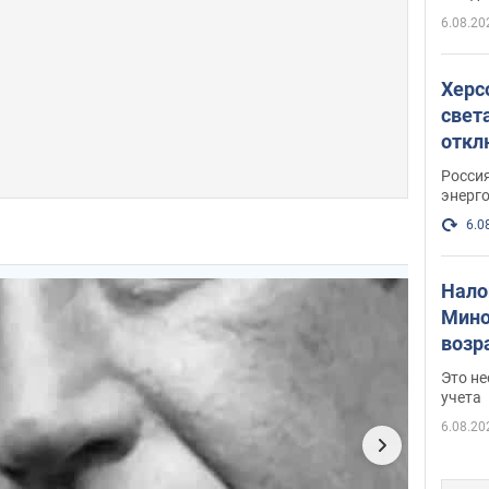
рамках
6.08.20
Херс
свет
откл
энер
Росси
энерг
6.0
Нало
Мино
возра
нужн
Это н
учета
6.08.20