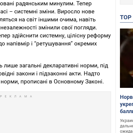
новані радянським минулим. Тепер
асі – системні зміни. Виросло нове
TO
ляться на світ іншими очима, навіть
 незалежності змінили свої погляди.
пер здійснити системну, цілісну реформу
 до напівмір і “ретушування” окремих
ь лише загальні декларативні норми, під
відні закони і підзаконні акти. Надто
 норми, прописані в Основному Законі.
Норв
укре
балл
раск
Украи
дальн
ожида