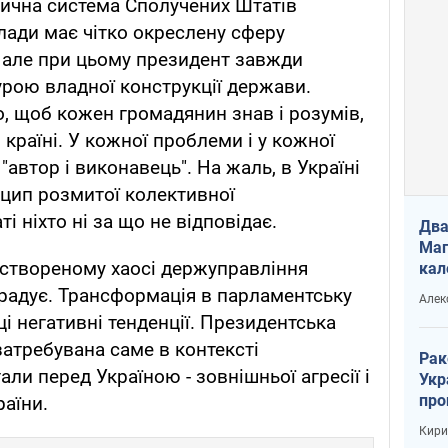
тична система Сполучених Штатів
влади має чітко окреслену сферу
 але при цьому президент завжди
рою владної конструкції держави.
, щоб кожен громадянин знав і розумів,
 країні. У кожної проблеми і у кожної
"автор і виконавець". На жаль, в Україні
нцип розмитої колективної
ті ніхто ні за що не відповідає.
Два
Маг
 створеному хаосі держуправління
кал
радує. Трансформація в парламентську
Алек
ці негативні тенденції. Президентська
 затребувана саме в контексті
Рак
тали перед Україною - зовнішньої агресії і
Укр
про
раїни.
соб
Кири