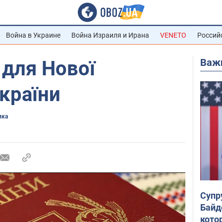
Война в Украине
Война Израиля и Ирана
VENETO
Россий
Важ
для Нової
України
ика
Супр
Байд
кото