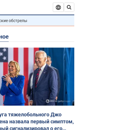
ские обстрелы
ное
уга тяжелобольного Джо
ена назвала первый симптом,
рый сигнализировал о его