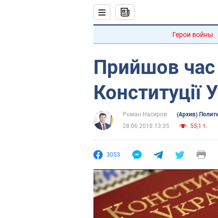
Герои войны
Прийшов час 
Конституції 
Роман Насиров
(Архив) Полит
28.06.2018 13:35
55,1 т.
3053