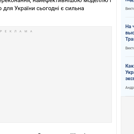
переконання, найефективнішою моделлю і
кри
для України сьогодні є сильна
Викт
лог
На 
выс
Тра
Викт
Как
Укр
экс
неф
Андр