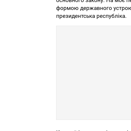
основного закону. На моє 
формою державного устрою 
президентська республіка.