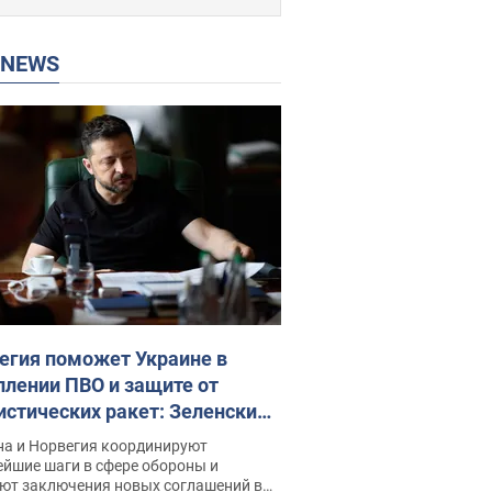
P NEWS
егия поможет Украине в
плении ПВО и защите от
истических ракет: Зеленский
рыл подробности
на и Норвегия координируют
ейшие шаги в сфере обороны и
ют заключения новых соглашений в