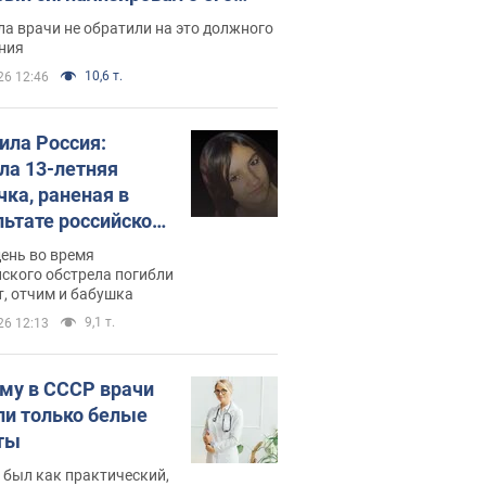
ессивном" раке
а врачи не обратили на это должного
ния
10,6 т.
26 12:46
била Россия:
ла 13-летняя
чка, раненая в
льтате российской
и на Сумскую
день во время
сть. Фото
ского обстрела погибли
т, отчим и бабушка
9,1 т.
26 12:13
му в СССР врачи
ли только белые
ты
 был как практический,