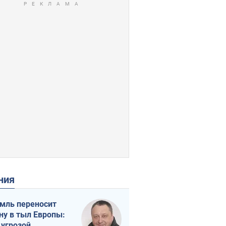
ения
мль переносит
ну в тыл Европы:
 угрозой