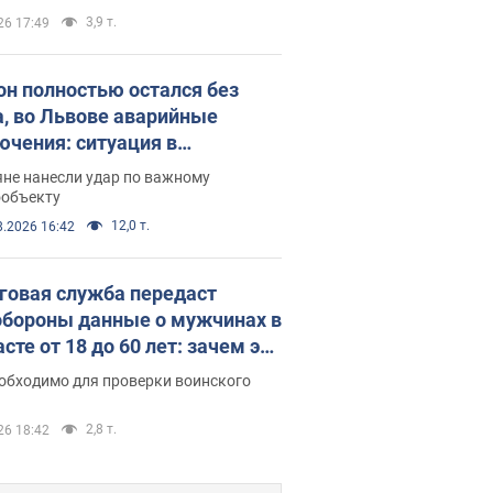
 стратегического партнерства
3,9 т.
26 17:49
он полностью остался без
а, во Львове аварийные
ючения: ситуация в
госистеме 6 августа
яне нанесли удар по важному
ообъекту
12,0 т.
8.2026 16:42
говая служба передаст
бороны данные о мужчинах в
сте от 18 до 60 лет: зачем это
о
еобходимо для проверки воинского
2,8 т.
26 18:42