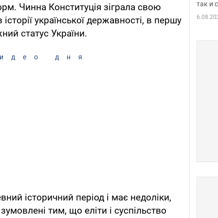
так и
орм. Чинна Конституція зіграла свою
6.08.20
історії української державності, в першу
ний статус України.
идео дня
вний історичний період і має недоліки,
і зумовлені тим, що еліти і суспільство