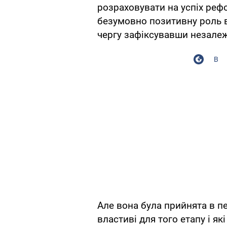
розраховувати на успіх реф
безумовно позитивну роль в 
чергу зафіксувавши незалеж
В
Але вона була прийнята в пе
властиві для того етапу і як