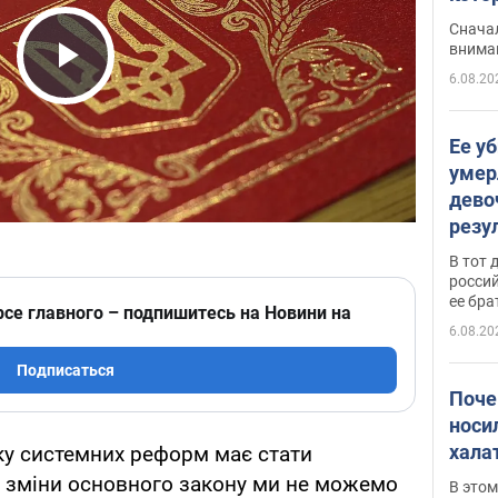
"агр
Сначал
внима
6.08.20
Play Video
Ее у
умер
дево
резу
атак
В тот 
обла
россий
ее бра
рсе главного – подпишитесь на Новини на
6.08.20
Подписаться
Поче
носи
хала
ку системних реформ має стати
з зміни основного закону ми не можемо
В этом