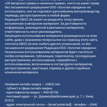
«Об авторских правах и смежных правах», никто не имеет права
без письменного разрешения ООО «Золотая середина» их
использовать, они не подлежат дальнейшему воспроизводству,
переводу, распространению в любой форме.
Редакция OBOZ.UA может не разделять точку зрения,
изложенную в авторском материале. За достоверность
информации, размещенной в рекламных материалах,
ответственность несет рекламодатель.
Запрещено использование материалов размещенных на этом
сайте, даже с указанием гиперссылки на страницу этого сайта,
логотипа OBOZ.UA или любого другого упоминания, но без
письменного разрешения Редакции/ООО «Золотая середина»
Незаконным использованием материалов будет считаться:
любое копирование, публикация, перепечатка, последующее
распространение, использование, переработка с
использованием, включением в состав других материалов,
распространение, адаптация, перевод и другие подобные
изменения материала.
Название онлайн медиа — «OBOZ.UA»
- субъект в сфере онлайн медиа;
- идентификатор медиа — R40-06156;
- почтовый адрес — ул. Деревообрабатывающая, д. 7, г. Киев,
01013;
- адрес электронной почты —
[email protected]
; - телефон — (044)