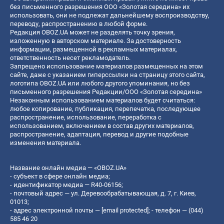
без письменного разрешения ООО «Золотая середина» их
использовать, они не подлежат дальнейшему воспроизводству,
переводу, распространению в любой форме.
Редакция OBOZ.UA может не разделять точку зрения,
изложенную в авторском материале. За достоверность
информации, размещенной в рекламных материалах,
ответственность несет рекламодатель.
Запрещено использование материалов размещенных на этом
сайте, даже с указанием гиперссылки на страницу этого сайта,
логотипа OBOZ.UA или любого другого упоминания, но без
письменного разрешения Редакции/ООО «Золотая середина»
Незаконным использованием материалов будет считаться:
любое копирование, публикация, перепечатка, последующее
распространение, использование, переработка с
использованием, включением в состав других материалов,
распространение, адаптация, перевод и другие подобные
изменения материала.
Название онлайн медиа — «OBOZ.UA»
- субъект в сфере онлайн медиа;
- идентификатор медиа — R40-06156;
- почтовый адрес — ул. Деревообрабатывающая, д. 7, г. Киев,
01013;
- адрес электронной почты —
[email protected]
; - телефон — (044)
585 46 20