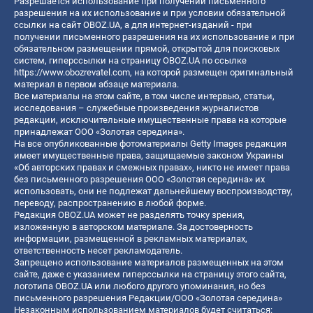
Разрешается использование при получении письменного
разрешения на их использование и при условии обязательной
ссылки на сайт OBOZ.UA, а для интернет-изданий - при
получении письменного разрешения на их использование и при
обязательном размещении прямой, открытой для поисковых
систем, гиперссылки на страницу OBOZ.UA по ссылке
https://www.obozrevatel.com
, на которой размещен оригинальный
материал в первом абзаце материала.
Все материалы на этом сайте, в том числе интервью, статьи,
исследования – служебные произведения журналистов
редакции, исключительные имущественные права на которые
принадлежат ООО «Золотая середина».
На все опубликованные фотоматериалы Getty Images редакция
имеет имущественные права, защищаемые законом Украины
«Об авторских правах и смежных правах», никто не имеет права
без письменного разрешения ООО «Золотая середина» их
использовать, они не подлежат дальнейшему воспроизводству,
переводу, распространению в любой форме.
Редакция OBOZ.UA может не разделять точку зрения,
изложенную в авторском материале. За достоверность
информации, размещенной в рекламных материалах,
ответственность несет рекламодатель.
Запрещено использование материалов размещенных на этом
сайте, даже с указанием гиперссылки на страницу этого сайта,
логотипа OBOZ.UA или любого другого упоминания, но без
письменного разрешения Редакции/ООО «Золотая середина»
Незаконным использованием материалов будет считаться: