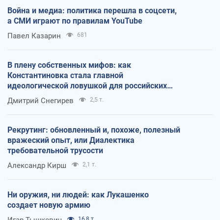
Война и медиа: политика перешла в соцсети,
а СМИ играют по правилам YouTube
Павел Казарин
681
В плену собственных мифов: как
Константиновка стала главной
идеологической ловушкой для российских
оккупантов
Дмитрий Снегирев
2,5 т.
Рекрутинг: обновленный и, похоже, полезный
вражеский опыт, или Диалектика
требовательной трусости
Александр Кирш
2,1 т.
Ни оружия, ни людей: как Лукашенко
создает новую армию
Игар Тышкевич
16,8 т.