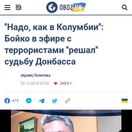
''Надо, как в Колумбии'':
Бойко в эфире с
террористами ''решал''
судьбу Донбасса
(Архив) Политика
30.10.2018 00:00
268,9 т.
419