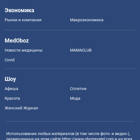
Экономика
Рынки и компании
Mакроэкономика
MedOboz
Новости медицины
MAMACLUB
Covid
Шоу
Афиша
Сплетни
Красота
Мода
Женский Журнал
Использование любых материалов (в том числе фото- и видео-),
размещенных на этом сайте
https://www.obozrevatel.com
и на всех