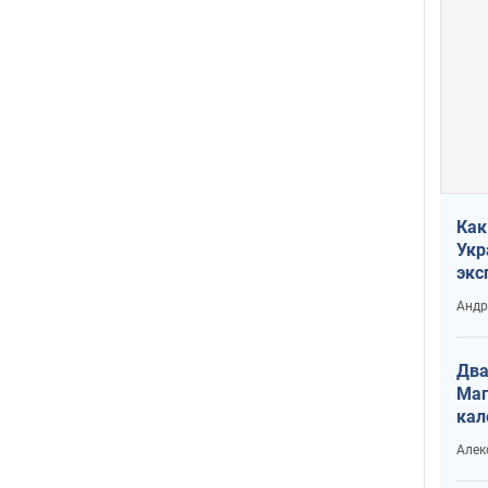
Как
Укр
экс
неф
Андр
Два
Маг
кал
Алек