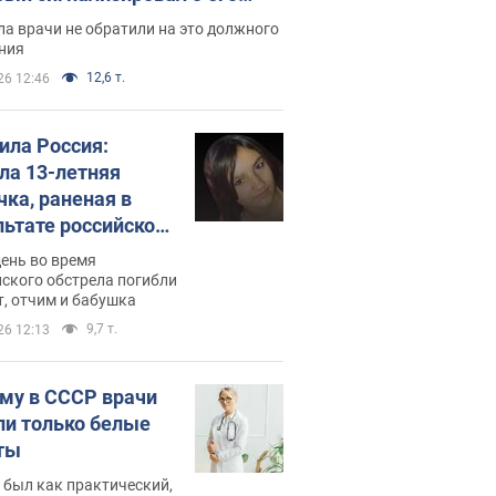
ессивном" раке
а врачи не обратили на это должного
ния
12,6 т.
26 12:46
била Россия:
ла 13-летняя
чка, раненая в
льтате российской
и на Сумскую
день во время
сть. Фото
ского обстрела погибли
т, отчим и бабушка
9,7 т.
26 12:13
му в СССР врачи
ли только белые
ты
 был как практический,