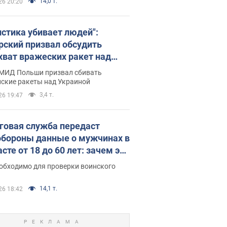
14,0 т.
26 20:20
истика убивает людей":
рский призвал обсудить
хват вражеских ракет над
иной
 МИД Польши призвал сбивать
йские ракеты над Украиной
3,4 т.
26 19:47
говая служба передаст
бороны данные о мужчинах в
сте от 18 до 60 лет: зачем это
о
еобходимо для проверки воинского
14,1 т.
26 18:42