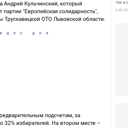
так и
а Андрей Кульчинский, который
6.08.20
 партии "Европейская солидарность",
ы Трускавецкой ОТО Львовской области.
идео дня
предварительным подсчетам, за
о 32% избирателей. На втором месте –