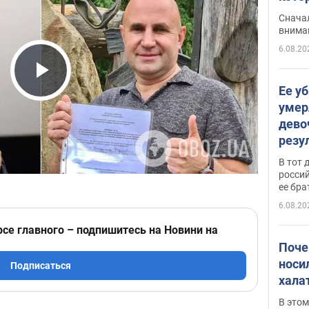
"агр
Сначал
внима
6.08.20
Play Video
Ее у
умер
дево
резу
атак
В тот 
обла
россий
ее бра
6.08.20
рсе главного – подпишитесь на Новини на
Поче
носи
Подписаться
хала
В этом