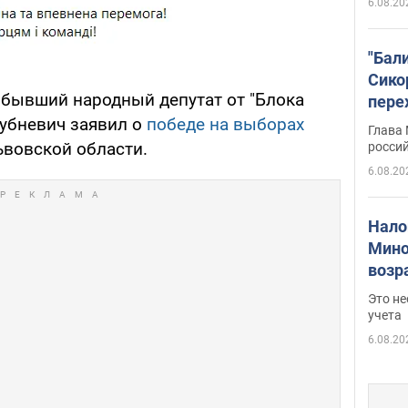
6.08.20
"Бал
Сико
, бывший народный депутат от "Блока
пере
Укра
убневич заявил о
победе на выборах
Глава
вовской области.
росси
6.08.20
Нало
Мино
возра
нужн
Это н
учета
6.08.20