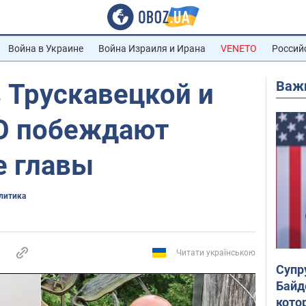
Война в Украине
Война Израиля и Ирана
VENETO
Россий
Важ
 Трускавецкой и
О побеждают
 главы
олитика
Читати українською
Супр
Байд
кото