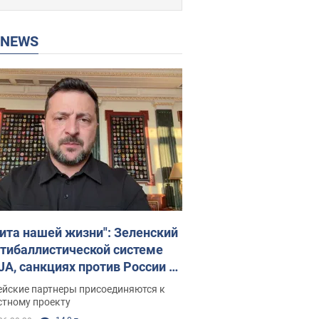
P NEWS
ита нашей жизни": Зеленский
нтибаллистической системе
JA, санкциях против России и
ержке аграриев. Видео
ейские партнеры присоединяются к
стному проекту