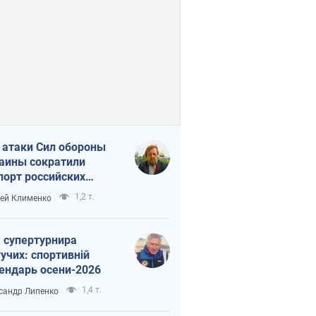
 атаки Сил обороны
аины сократили
порт российских
тепродуктов
1,2 т.
ей Клименко
 супертурнира
учих: спортивній
ендарь осени-2026
1,4 т.
сандр Липенко