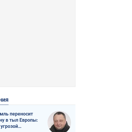
ения
мль переносит
ну в тыл Европы:
 угрозой