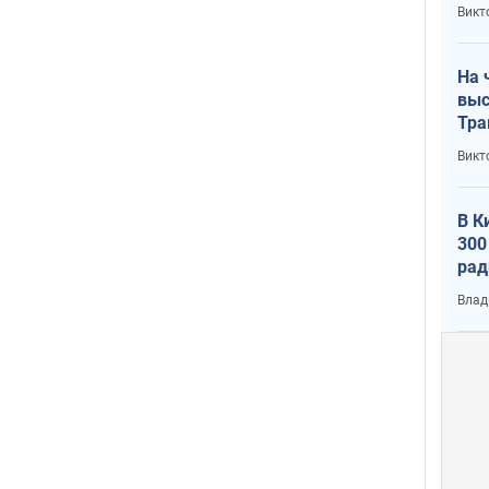
кри
Викт
лог
На 
выс
Тра
Викт
В К
300
рад
воп
Влад