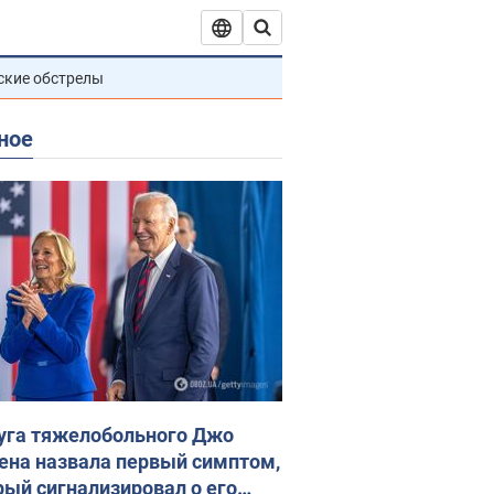
ские обстрелы
ное
уга тяжелобольного Джо
ена назвала первый симптом,
рый сигнализировал о его