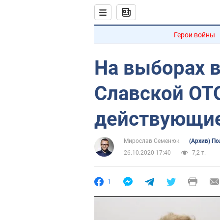
Герои войны
На выборах в
Славской ОТ
действующие
Мирослав Семенюк
(Архив) П
26.10.2020 17:40
7,2 т.
1