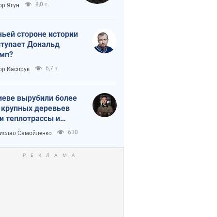
тическая
8,0 т.
ор Ягун
истика
чьей стороне истории
тупает Дональд
мп?
6,7 т.
ор Каспрук
иеве вырубили более
 крупных деревьев
и теплотрассы и
реки Генплану
630
ислав Самойленко