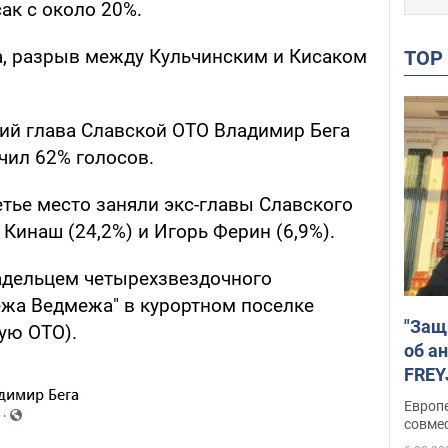
к с около 20%.
ка, разрыв между Кульчинским и Кисаком
TO
ий глава Славской ОТО Владимир Бега
учил 62% голосов.
етье место заняли экс-главы Славского
Кинаш (24,2%) и Игорь Ферин (6,9%).
адельцем четырехзвездочного
ежа Ведмежа" в курортном поселке
"Защ
ую ОТО).
об а
FREY
подд
Европ
совме