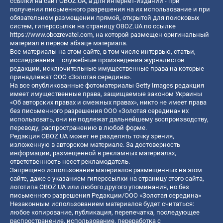
ссылки на сайт OBOZ.UA, а для интернет-изданий - при
получении письменного разрешения на их использование и при
обязательном размещении прямой, открытой для поисковых
систем, гиперссылки на страницу OBOZ.UA по ссылке
https://www.obozrevatel.com
, на которой размещен оригинальный
материал в первом абзаце материала.
Все материалы на этом сайте, в том числе интервью, статьи,
исследования – служебные произведения журналистов
редакции, исключительные имущественные права на которые
принадлежат ООО «Золотая середина».
На все опубликованные фотоматериалы Getty Images редакция
имеет имущественные права, защищаемые законом Украины
«Об авторских правах и смежных правах», никто не имеет права
без письменного разрешения ООО «Золотая середина» их
использовать, они не подлежат дальнейшему воспроизводству,
переводу, распространению в любой форме.
Редакция OBOZ.UA может не разделять точку зрения,
изложенную в авторском материале. За достоверность
информации, размещенной в рекламных материалах,
ответственность несет рекламодатель.
Запрещено использование материалов размещенных на этом
сайте, даже с указанием гиперссылки на страницу этого сайта,
логотипа OBOZ.UA или любого другого упоминания, но без
письменного разрешения Редакции/ООО «Золотая середина»
Незаконным использованием материалов будет считаться:
любое копирование, публикация, перепечатка, последующее
распространение, использование, переработка с