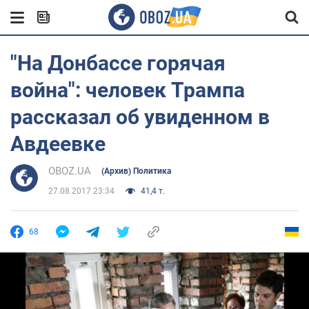
"На Донбассе горячая
война": человек Трампа
рассказал об увиденном в
Авдеевке
OBOZ.UA
(Архив) Политика
27.08.2017 23:34
41,4 т.
68