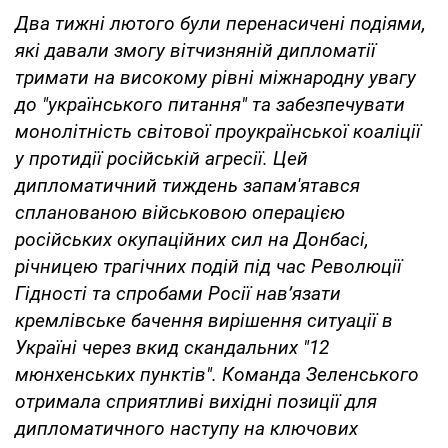
Два тижні лютого були перенасичені подіями,
які давали змогу вітчизняній дипломатії
тримати на високому рівні міжнародну увагу
до "українського питання" та забезпечувати
монолітність світової проукраїнської коаліції
у протидії російській агресії. Цей
дипломатичний тиждень запам'ятався
спланованою військовою операцією
російських окупаційних сил на Донбасі,
річницею трагічних подій під час Революції
Гідності та спробами Росії нав’язати
кремлівське бачення вирішення ситуації в
Україні через вкид скандальних "12
мюнхенських пунктів". Команда Зеленського
отримала сприятливі вихідні позиції для
дипломатичного наступу на ключових