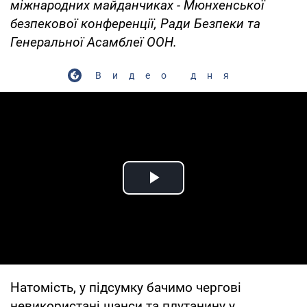
міжнародних майданчиках - Мюнхенської
безпекової конференції, Ради Безпеки та
Генеральної Асамблеї ООН.
Видео дня
Play Video
Натомість, у підсумку бачимо чергові
невикористані шанси та плутанину у