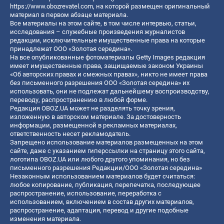
https://www.obozrevatel.com
, на которой размещен оригинальный
материал в первом абзаце материала.
Все материалы на этом сайте, в том числе интервью, статьи,
исследования – служебные произведения журналистов
редакции, исключительные имущественные права на которые
принадлежат ООО «Золотая середина».
На все опубликованные фотоматериалы Getty Images редакция
имеет имущественные права, защищаемые законом Украины
«Об авторских правах и смежных правах», никто не имеет права
без письменного разрешения ООО «Золотая середина» их
использовать, они не подлежат дальнейшему воспроизводству,
переводу, распространению в любой форме.
Редакция OBOZ.UA может не разделять точку зрения,
изложенную в авторском материале. За достоверность
информации, размещенной в рекламных материалах,
ответственность несет рекламодатель.
Запрещено использование материалов размещенных на этом
сайте, даже с указанием гиперссылки на страницу этого сайта,
логотипа OBOZ.UA или любого другого упоминания, но без
письменного разрешения Редакции/ООО «Золотая середина»
Незаконным использованием материалов будет считаться:
любое копирование, публикация, перепечатка, последующее
распространение, использование, переработка с
использованием, включением в состав других материалов,
распространение, адаптация, перевод и другие подобные
изменения материала.