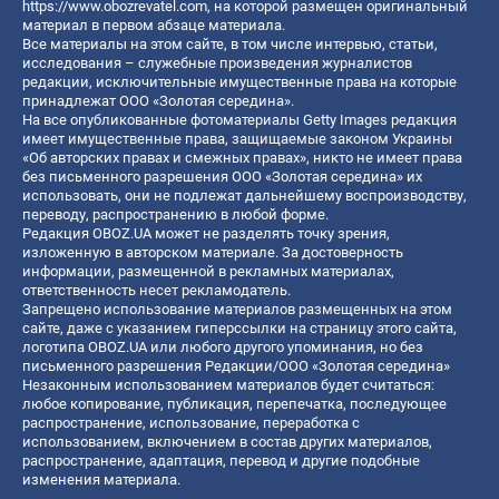
https://www.obozrevatel.com
, на которой размещен оригинальный
материал в первом абзаце материала.
Все материалы на этом сайте, в том числе интервью, статьи,
исследования – служебные произведения журналистов
редакции, исключительные имущественные права на которые
принадлежат ООО «Золотая середина».
На все опубликованные фотоматериалы Getty Images редакция
имеет имущественные права, защищаемые законом Украины
«Об авторских правах и смежных правах», никто не имеет права
без письменного разрешения ООО «Золотая середина» их
использовать, они не подлежат дальнейшему воспроизводству,
переводу, распространению в любой форме.
Редакция OBOZ.UA может не разделять точку зрения,
изложенную в авторском материале. За достоверность
информации, размещенной в рекламных материалах,
ответственность несет рекламодатель.
Запрещено использование материалов размещенных на этом
сайте, даже с указанием гиперссылки на страницу этого сайта,
логотипа OBOZ.UA или любого другого упоминания, но без
письменного разрешения Редакции/ООО «Золотая середина»
Незаконным использованием материалов будет считаться:
любое копирование, публикация, перепечатка, последующее
распространение, использование, переработка с
использованием, включением в состав других материалов,
распространение, адаптация, перевод и другие подобные
изменения материала.