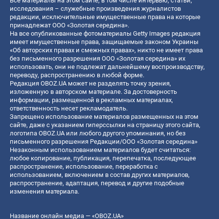
Все материалы на этом сайте, в том числе интервью, статьи,
исследования – служебные произведения журналистов
редакции, исключительные имущественные права на которые
принадлежат ООО «Золотая середина».
На все опубликованные фотоматериалы Getty Images редакция
имеет имущественные права, защищаемые законом Украины
«Об авторских правах и смежных правах», никто не имеет права
без письменного разрешения ООО «Золотая середина» их
использовать, они не подлежат дальнейшему воспроизводству,
переводу, распространению в любой форме.
Редакция OBOZ.UA может не разделять точку зрения,
изложенную в авторском материале. За достоверность
информации, размещенной в рекламных материалах,
ответственность несет рекламодатель.
Запрещено использование материалов размещенных на этом
сайте, даже с указанием гиперссылки на страницу этого сайта,
логотипа OBOZ.UA или любого другого упоминания, но без
письменного разрешения Редакции/ООО «Золотая середина»
Незаконным использованием материалов будет считаться:
любое копирование, публикация, перепечатка, последующее
распространение, использование, переработка с
использованием, включением в состав других материалов,
распространение, адаптация, перевод и другие подобные
изменения материала.
Название онлайн медиа — «OBOZ.UA»