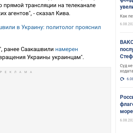
о прямой трансляции на телеканале
увел
х агентов", - сказал Кива.
не х
Как п
6.08.20
швили в Украину: политолог прояснил
ВАКС
", ранее Саакашвили
намерен
посл
Стеф
вращения Украины украинцам".
деле
Суд н
ходат
6.0
Росс
флаг
море
пост
6.08.20