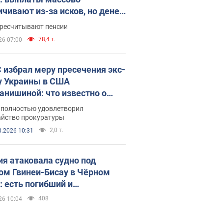
ичивают из-за исков, но денег
ватает
ересчитывают пенсии
78,4 т.
26 07:00
 избрал меру пресечения экс-
у Украины в США
анишиной: что известно о
е полностью удовлетворил
айство прокуратуры
2,0 т.
8.2026 10:31
ия атаковала судно под
ом Гвинеи-Бисау в Чёрном
: есть погибший и
радавшие
408
26 10:04