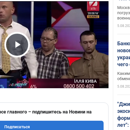
Москва
погруз
военн
5.08.20
Банки
ново
Play Video
укра
чего
Каким 
обмен
5.08.20
"Джи
экос
рсе главного – подпишитесь на Новини на
форм
лет":
Подписаться