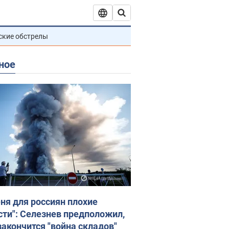
ские обстрелы
ное
еня для россиян плохие
сти": Селезнев предположил,
закончится "война складов"