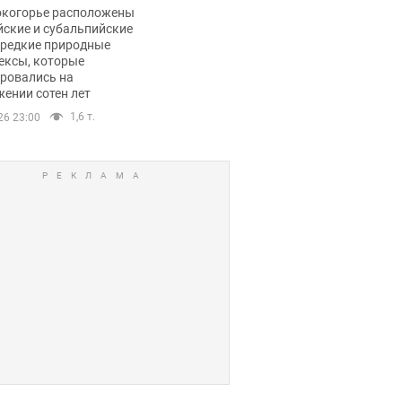
ли тревогу
окогорье расположены
йские и субальпийские
 редкие природные
ексы, которые
ровались на
ении сотен лет
1,6 т.
26 23:00