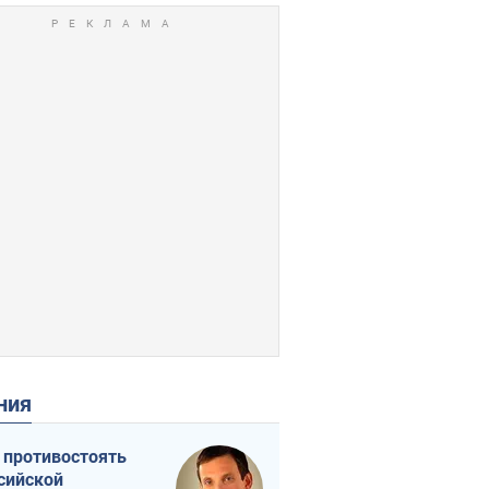
ения
 противостоять
сийской