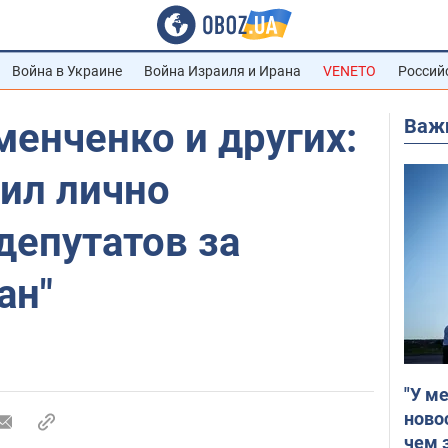
Война в Украине
Война Израиля и Ирана
VENETO
Россий
Важ
енченко и других:
ил лично
депутатов за
ан"
"У м
ново
чем 