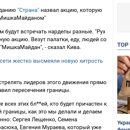
зданию
"Страна"
назвал акцию, которую
"МишкаМайданом"
ам будут встречать нардепы разные. "Рух
ую акцию. Везут палатки, еду, людей со
TO
 "МишкаМайдан", - сказал Кива.
В сети жестко высмеяли новую хитрость
сстрелять лидеров этого движения прямо
авил пересечения границы.
е всех этих бл**ей, кто будет причастен к
 границы, как это мы делали и делаем
енно: Сергея Лещенко, Семена
Укра
асюка, Евгения Мураева, который уже
фонд