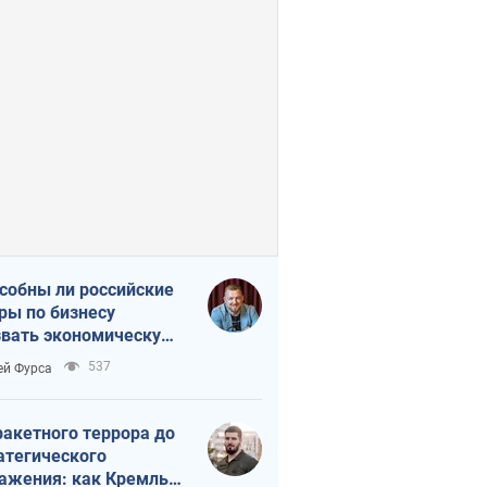
собны ли российские
ры по бизнесу
вать экономическую
астрофу?
537
ей Фурса
ракетного террора до
атегического
ажения: как Кремль