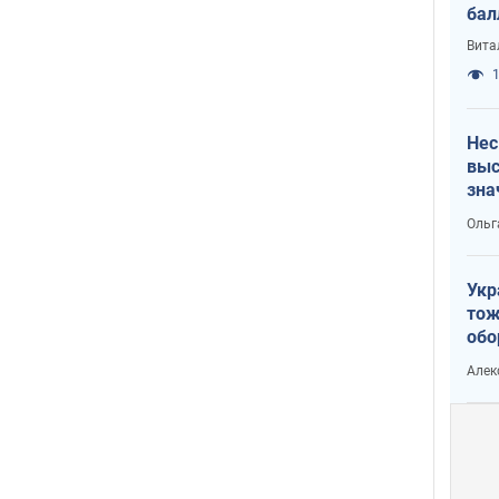
бал
Вита
1
Нес
выс
зна
Ольг
Укр
тож
обо
стр
Алек
рын