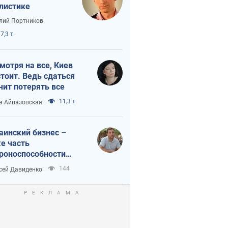
листике
лий Портников
7,3 т.
мотря на все, Киев
тоит. Ведь сдаться
чит потерять все
11,3 т.
а Айвазовская
аинский бизнес –
е часть
роноспособности
аны. Не отдавайте их
144
сей Давиденко
ок чужим