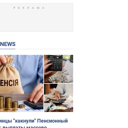
P NEWS
инцы "хакнули" Пенсионный
: выплаты массово