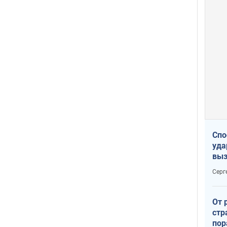
Спо
уда
выз
кат
Серг
От 
стр
пор