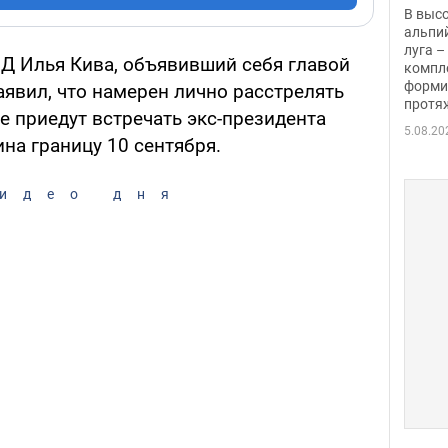
заби
В выс
альпи
луга –
Д Илья Кива, объявивший себя главой
компл
форми
явил, что намерен лично расстрелять
протяж
е приедут встречать экс-президента
5.08.20
на границу 10 сентября.
идео дня