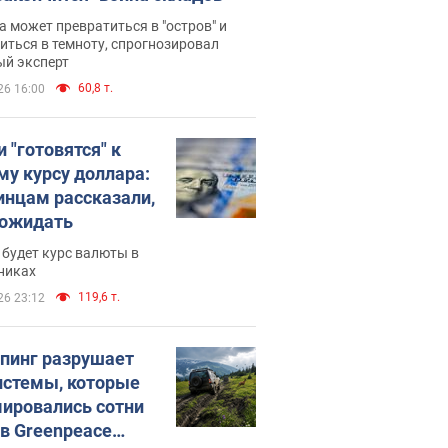
 может превратиться в "остров" и
иться в темноту, спрогнозировал
ый эксперт
60,8 т.
26 16:00
 "готовятся" к
му курсу доллара:
инцам рассказали,
 ожидать
будет курс валюты в
никах
119,6 т.
26 23:12
пинг разрушает
истемы, которые
ировались сотни
 в Greenpeace