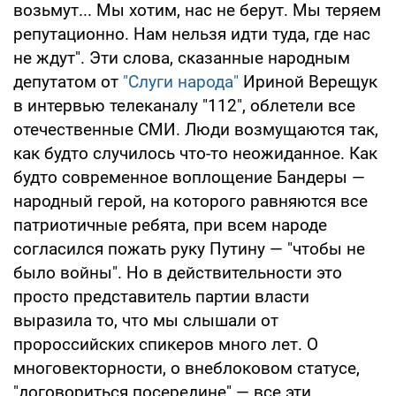
возьмут... Мы хотим, нас не берут. Мы теряем
репутационно. Нам нельзя идти туда, где нас
не ждут". Эти слова, сказанные народным
депутатом от
"Слуги народа"
Ириной Верещук
в интервью телеканалу "112", облетели все
отечественные СМИ. Люди возмущаются так,
как будто случилось что-то неожиданное. Как
будто современное воплощение Бандеры —
народный герой, на которого равняются все
патриотичные ребята, при всем народе
согласился пожать руку Путину — "чтобы не
было войны". Но в действительности это
просто представитель партии власти
выразила то, что мы слышали от
пророссийских спикеров много лет. О
многовекторности, о внеблоковом статусе,
"договориться посередине" — все эти