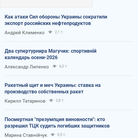
Как атаки Сил обороны Украины сократили
экспорт российских нефтепродуктов
Андрей Клименко
2,1 т.
Два супертурнира Магучих: спортивній
календарь осени-2026
Александр Липенко
6,0 т.
Ракетный щит и меч Украины: ставка на
производство собственных ракет
Кирилл Татаринов
2,8 т.
Посмертная "презумпция виновности": кто
разрешил ТЦК судить погибших защитников
Марина Ставнійчук
6,5 т.