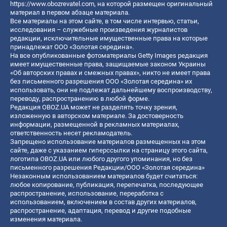
https://www.obozrevatel.com
, на которой размещен оригинальный
материал в первом абзаце материала.
Все материалы на этом сайте, в том числе интервью, статьи,
исследования – служебные произведения журналистов
редакции, исключительные имущественные права на которые
принадлежат ООО «Золотая середина».
На все опубликованные фотоматериалы Getty Images редакция
имеет имущественные права, защищаемые законом Украины
«Об авторских правах и смежных правах», никто не имеет права
без письменного разрешения ООО «Золотая середина» их
использовать, они не подлежат дальнейшему воспроизводству,
переводу, распространению в любой форме.
Редакция OBOZ.UA может не разделять точку зрения,
изложенную в авторском материале. За достоверность
информации, размещенной в рекламных материалах,
ответственность несет рекламодатель.
Запрещено использование материалов размещенных на этом
сайте, даже с указанием гиперссылки на страницу этого сайта,
логотипа OBOZ.UA или любого другого упоминания, но без
письменного разрешения Редакции/ООО «Золотая середина»
Незаконным использованием материалов будет считаться:
любое копирование, публикация, перепечатка, последующее
распространение, использование, переработка с
использованием, включением в состав других материалов,
распространение, адаптация, перевод и другие подобные
изменения материала.