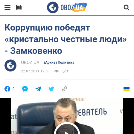
Коррупцию победят
«кристально честные люди»
- Замковенко
OBOZ.UA
(Архив) Политика
22.07.2011 12:50
1,2 т.
0