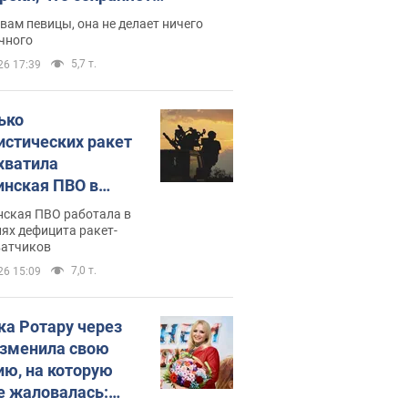
дость, ведь у нее нет детей
вам певицы, она не делает ничего
чного
5,7 т.
26 17:39
ько
истических ракет
хватила
инская ПВО в
: в Минобороны
нская ПВО работала в
али цифру
ях дефицита ракет-
ватчиков
7,0 т.
26 15:09
ка Ротару через
изменила свою
ию, на которую
е жаловалась: