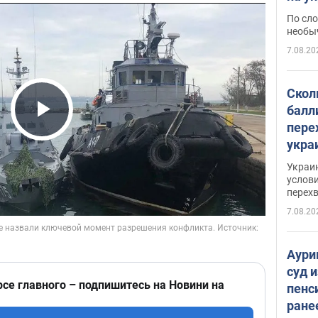
моло
По сло
необы
7.08.20
Скол
балл
пере
Play Video
укра
июле
Украи
назв
услови
перех
7.08.20
Аури
суд 
рсе главного – подпишитесь на Новини на
пенс
ране