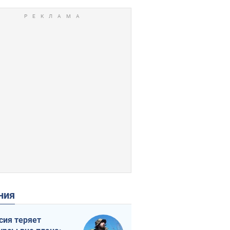
ения
сия теряет