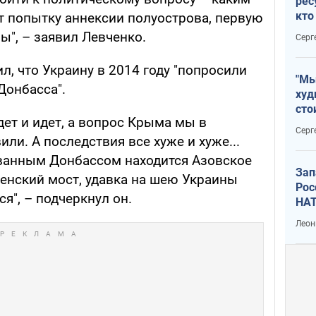
рес
кто
т попытку аннексии полуострова, первую
дик
ы", – заявил Левченко.
Серг
, что Украину в 2014 году "попросили
"Мы
Донбасса".
худ
сто
ет и идет, а вопрос Крыма мы в
отч
Серг
рак
ли. А последствия все хуже и хуже...
анным Донбассом находится Азовское
Зап
ченский мост, удавка на шею Украины
Рос
я", – подчеркнул он.
НАТ
Леон