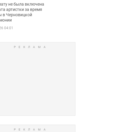
ько получала
лату не была включена
ца
та артистки за время
ы в Черновицкой
монии
26 04:01