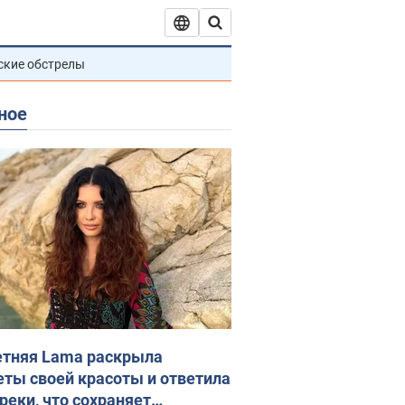
ские обстрелы
ное
етняя Lama раскрыла
еты своей красоты и ответила
реки, что сохраняет