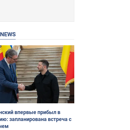
P NEWS
нский впервые прибыл в
ию: запланирована встреча с
чем