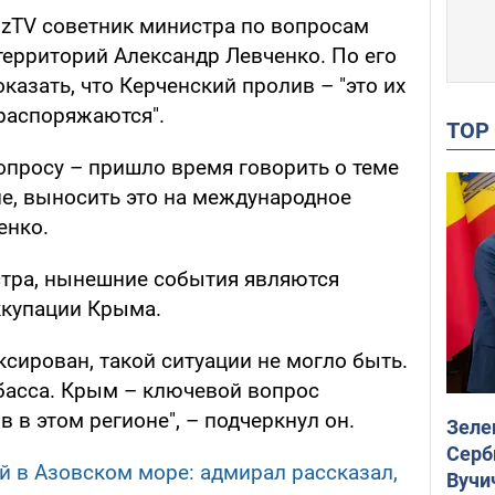
zTV
советник министра по вопросам
ерриторий Александр Левченко. По его
казать, что Керченский пролив – "это их
 распоряжаются".
TO
опросу – пришло время говорить о теме
е, выносить это на международное
енко.
тра, нынешние события являются
купации Крыма.
сирован, такой ситуации не могло быть.
басса. Крым – ключевой вопрос
 в этом регионе", – подчеркнул он.
Зеле
Серб
й в Азовском море: адмирал рассказал,
Вучи