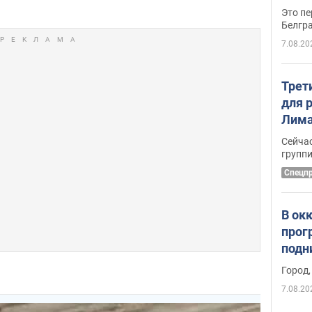
Это пе
Белгр
7.08.20
Трет
для 
Лима
крит
Сейчас
удал
групп
Спецп
В ок
прог
подн
виде
Город,
7.08.20