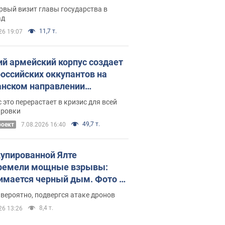
рвый визит главы государства в
ад
11,7 т.
26 19:07
ий армейский корпус создает
российских оккупантов на
нском направлении
ический дискомфорт: как это
 это перерастает в кризис для всей
ось
ировки
49,7 т.
роект
7.08.2026 16:40
купированной Ялте
ремели мощные взрывы:
имается черный дым. Фото и
о
 вероятно, подвергся атаке дронов
8,4 т.
26 13:26