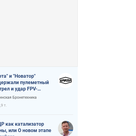
рта" и "Новатор"
ержали пулеметный
трел и удар FPV-
на, сохранив жизнь
инская Бронетехника
церу ВСУ
,9 т.
Р как катализатор
ны, или О новом этапе