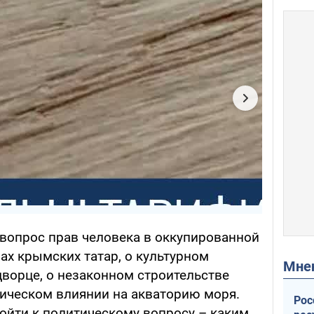
 вопрос прав человека в оккупированной
ах крымских татар, о культурном
Мн
дворце, о незаконном строительстве
гическом влиянии на акваторию моря.
Рос
йти к политическому вопросу – каким