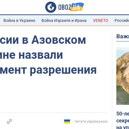
Война в Украине
Война Израиля и Ирана
VENETO
Россий
Важ
ссии в Азовском
ине назвали
мент разрешения
50-л
секр
Читати українською
на уп