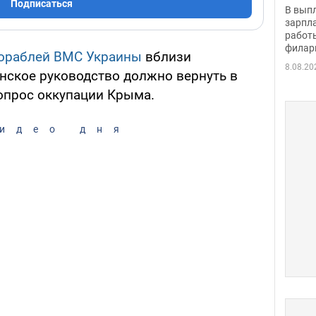
скол
Подписаться
В вып
певи
зарпла
работ
филар
кораблей ВМС Украины
вблизи
8.08.20
инское руководство должно вернуть в
опрос оккупации Крыма.
идео дня