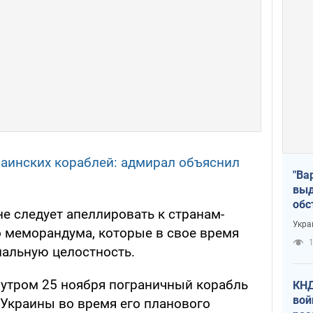
раинских кораблей: адмирал объяснил
"Ва
выд
обс
е следует апеллировать к странам-
дро
Укра
 меморандума, которые в свое время
офи
1
иальную целостность.
, утром 25 ноября пограничный корабль
КНД
вой
Украины во время его планового