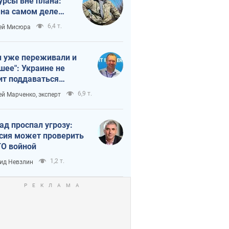
урсы вне плана:
 на самом деле
тует темп войны
6,4 т.
ей Мисюра
 уже переживали и
шее": Украине не
ит поддаваться
аянию из-за
6,9 т.
ей Марченко, эксперт
етного террора
ад проспал угрозу:
сия может проверить
О войной
1,2 т.
ид Невзлин