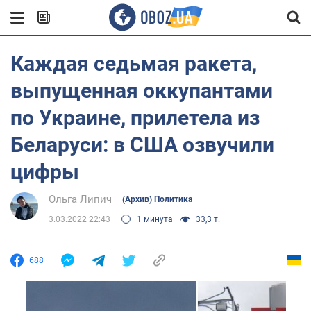
Каждая седьмая ракета,
выпущенная оккупантами
по Украине, прилетела из
Беларуси: в США озвучили
цифры
Ольга Липич
(Архив) Политика
3.03.2022 22:43
1 минута
33,3 т.
688