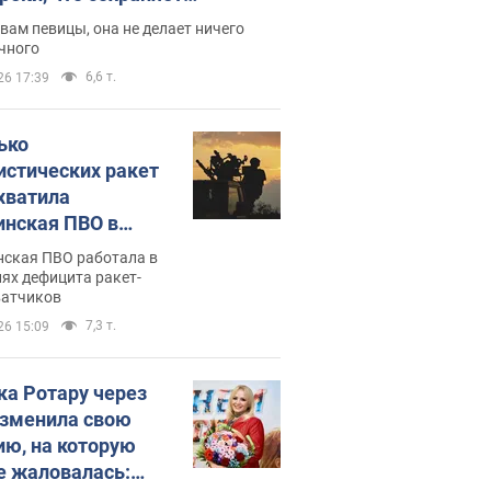
дость, ведь у нее нет детей
вам певицы, она не делает ничего
чного
6,6 т.
26 17:39
ько
истических ракет
хватила
инская ПВО в
: в Минобороны
нская ПВО работала в
али цифру
ях дефицита ракет-
ватчиков
7,3 т.
26 15:09
ка Ротару через
изменила свою
ию, на которую
е жаловалась: