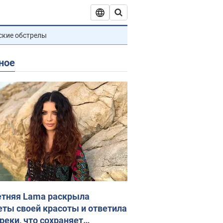
ские обстрелы
ное
етняя Lama раскрыла
еты своей красоты и ответила
реки, что сохраняет