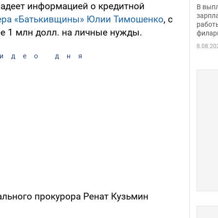
скол
ладеет информацией о кредитной
В вып
певи
зарпла
ера «Батькивщины» Юлии Тимошенко
, с
работ
е 1 млн долл. на личные нужды.
филар
8.08.20
идео дня
ального прокурора Ренат Кузьмин