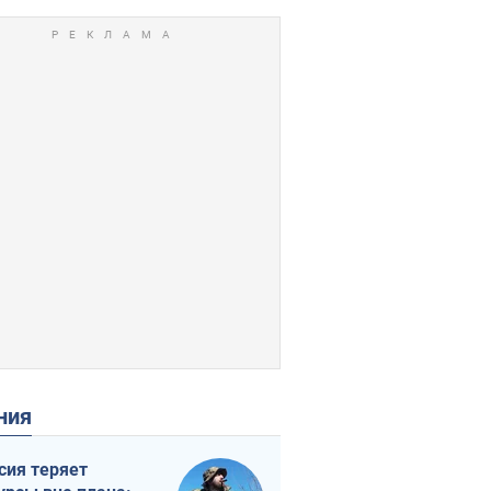
ения
сия теряет