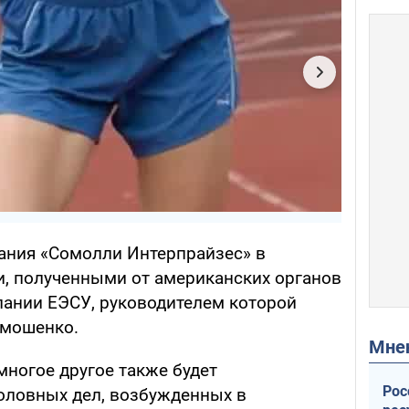
пания «Сомолли Интерпрайзес» в
и, полученными от американских органов
ании ЕЭСУ, руководителем которой
имошенко.
Мн
 многое другое также будет
Рос
головных дел, возбужденных в