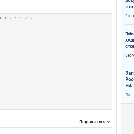
рес
кто
дик
Серг
"Мы
худ
сто
отч
Серг
рак
Зап
Рос
НАТ
Леон
Подписаться