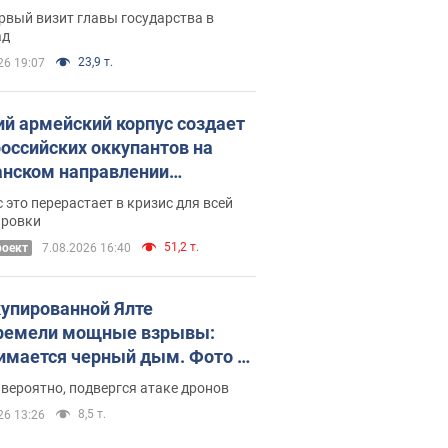
рвый визит главы государства в
ад
23,9 т.
26 19:07
ий армейский корпус создает
российских оккупантов на
нском направлении
ический дискомфорт: как это
 это перерастает в кризис для всей
ось
ировки
51,2 т.
роект
7.08.2026 16:40
купированной Ялте
ремели мощные взрывы:
имается черный дым. Фото и
о
 вероятно, подвергся атаке дронов
8,5 т.
26 13:26