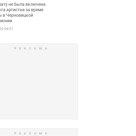
ько получала
лату не была включена
ца
та артистки за время
ы в Черновицкой
монии
26 04:01