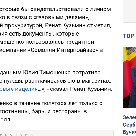
 которые бы свидетельствовали о личном
 в связи с «газовыми делами»,
 прокуратурой, Ренат Кузьмин отметил,
вия есть документы, которые
TO
имошенко пользовалась кредитной
 компании «Сомолли Интерпрайзес» в
 данным Юлия Тимошенко потратила
е нужды, расплачиваясь ею в магазинах,
овые изделия
…», - сказал Ренат Кузьмин.
нко в течение полутора лет только с
 гостиницы, бары и рестораны в
Зеле
долл.
Серб
Вучи