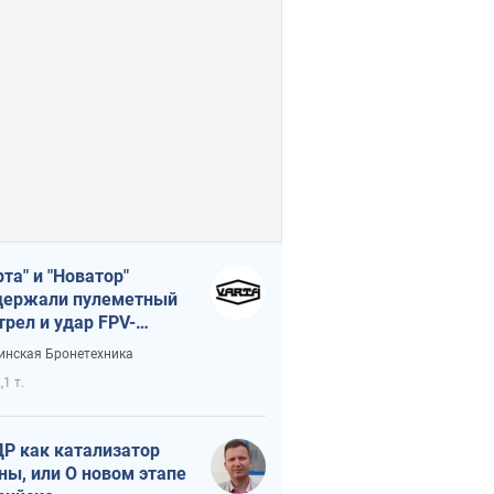
рта" и "Новатор"
ержали пулеметный
трел и удар FPV-
на, сохранив жизнь
инская Бронетехника
церу ВСУ
,1 т.
Р как катализатор
ны, или О новом этапе