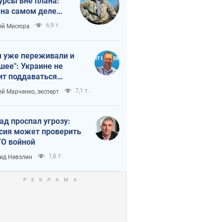
урсы вне плана:
 на самом деле
тует темп войны
6,9 т.
ей Мисюра
 уже переживали и
шее": Украине не
ит поддаваться
аянию из-за
7,1 т.
ей Марченко, эксперт
етного террора
ад проспал угрозу:
сия может проверить
О войной
1,6 т.
ид Невзлин