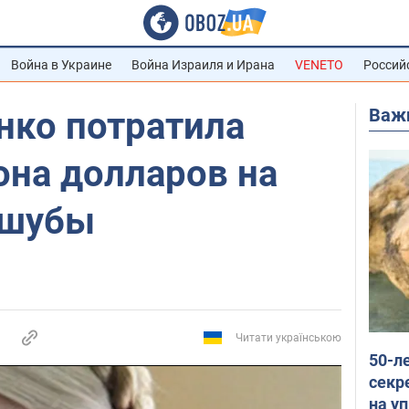
Война в Украине
Война Израиля и Ирана
VENETO
Россий
Важ
нко потратила
она долларов на
 шубы
Читати українською
50-л
секр
на уп