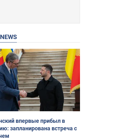
P NEWS
нский впервые прибыл в
ию: запланирована встреча с
чем