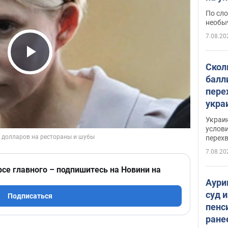
моло
По сло
необы
7.08.20
Play Video
Скол
балл
пере
укра
июле
Украи
назв
услови
перех
7.08.20
рсе главного – подпишитесь на Новини на
Аури
суд 
Подписаться
пенс
ране