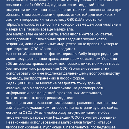
ссылки на сайт OBOZ.UA, а для интернет-изданий - при
получении письменного разрешения на их использование и при
обязательном размещении прямой, открытой для поисковых
систем, гиперссылки на страницу OBOZ.UA по ссылке
https://www.obozrevatel.com
, на которой размещен оригинальный
материал в первом абзаце материала.
Все материалы на этом сайте, в том числе интервью, статьи,
исследования – служебные произведения журналистов
редакции, исключительные имущественные права на которые
принадлежат ООО «Золотая середина».
На все опубликованные фотоматериалы Getty Images редакция
имеет имущественные права, защищаемые законом Украины
«Об авторских правах и смежных правах», никто не имеет права
без письменного разрешения ООО «Золотая середина» их
использовать, они не подлежат дальнейшему воспроизводству,
переводу, распространению в любой форме.
Редакция OBOZ.UA может не разделять точку зрения,
изложенную в авторском материале. За достоверность
информации, размещенной в рекламных материалах,
ответственность несет рекламодатель.
Запрещено использование материалов размещенных на этом
сайте, даже с указанием гиперссылки на страницу этого сайта,
логотипа OBOZ.UA или любого другого упоминания, но без
письменного разрешения Редакции/ООО «Золотая середина»
Незаконным использованием материалов будет считаться:
любое копирование, публикация, перепечатка, последующее