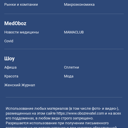
Рынки и компании
Mакроэкономика
MedOboz
Новости медицины
MAMACLUB
Covid
Шоу
Афиша
Сплетни
Красота
Мода
Женский Журнал
Использование любых материалов (в том числе фото- и видео-),
размещенных на этом сайте
https://www.obozrevatel.com
и на всех
его поддоменах, в любом виде строго запрещено.
Разрешается использование при получении письменного
разрешения на их использование и при условии обязательной