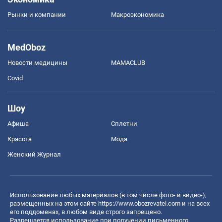
Рынки и компании
Mакроэкономика
MedOboz
Новости медицины
MAMACLUB
Covid
Шоу
Афиша
Сплетни
Красота
Мода
Женский Журнал
Использование любых материалов (в том числе фото- и видео-),
размещенных на этом сайте
https://www.obozrevatel.com
и на всех
его поддоменах, в любом виде строго запрещено.
Разрешается использование при получении письменного