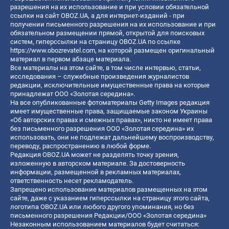
разрешения на их использование и при условии обязательной
ссылки на сайт OBOZ.UA, а для интернет-изданий - при
получении письменного разрешения на их использование и при
обязательном размещении прямой, открытой для поисковых
систем, гиперссылки на страницу OBOZ.UA по ссылке
https://www.obozrevatel.com
, на которой размещен оригинальный
материал в первом абзаце материала.
Все материалы на этом сайте, в том числе интервью, статьи,
исследования – служебные произведения журналистов
редакции, исключительные имущественные права на которые
принадлежат ООО «Золотая середина».
На все опубликованные фотоматериалы Getty Images редакция
имеет имущественные права, защищаемые законом Украины
«Об авторских правах и смежных правах», никто не имеет права
без письменного разрешения ООО «Золотая середина» их
использовать, они не подлежат дальнейшему воспроизводству,
переводу, распространению в любой форме.
Редакция OBOZ.UA может не разделять точку зрения,
изложенную в авторском материале. За достоверность
информации, размещенной в рекламных материалах,
ответственность несет рекламодатель.
Запрещено использование материалов размещенных на этом
сайте, даже с указанием гиперссылки на страницу этого сайта,
логотипа OBOZ.UA или любого другого упоминания, но без
письменного разрешения Редакции/ООО «Золотая середина»
Незаконным использованием материалов будет считаться: