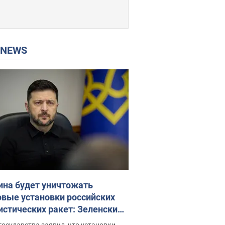
P NEWS
ина будет уничтожать
овые установки российских
истических ракет: Зеленский
ел заседание СНБО
государства заявил, что установки