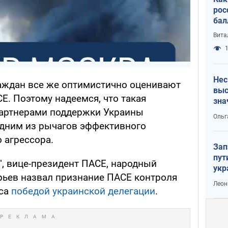
рос
бал
Вита
1
Нес
аждан все же оптимистично оценивают
выс
Е. Поэтому надеемся, что такая
зна
артнерами поддержки Украины
Ольг
одним из рычагов эффективного
 агрессора.
Зап
пут
", вице-президент ПАСЕ, народный
укр
рьев назвал признание ПАСЕ контроля
Леон
сса
победой украинской делегации
.