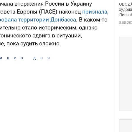
Аллы
ачала вторжения России в Украину
OBOZ.U
сына
худож
Совета Европы (ПАСЕ) наконец
признала,
Лисса
Порт
ировала территории Донбасса
. В каком-то
деть
5.08.20
ительно стало историческим, однако
тонического сдвига в ситуации,
е, пока судить сложно.
идео дня