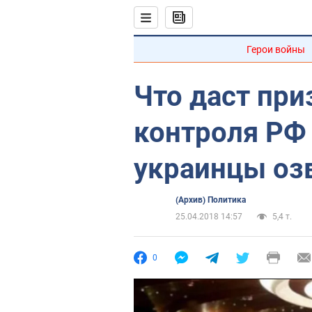
Герои войны
Что даст пр
контроля РФ
украинцы оз
(Архив) Политика
25.04.2018 14:57
5,4 т.
0