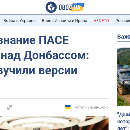
Война в Украине
Война Израиля и Ирана
VENETO
Россий
Важ
изнание ПАСЕ
 над Донбассом:
вучили версии
Читати українською
"Джи
кото
лет":