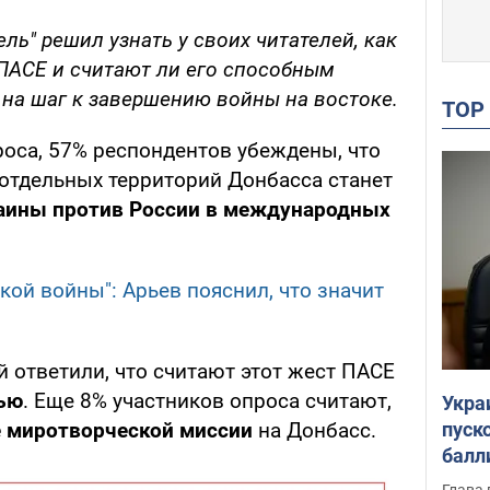
ль" решил узнать у своих читателей, как
 ПАСЕ и считают ли его способным
 на шаг к завершению войны на востоке.
TO
роса, 57% респондентов убеждены, что
отдельных территорий Донбасса станет
аины против России в международных
кой войны": Арьев пояснил, что значит
й ответили, что считают этот жест ПАСЕ
ью
. Еще 8% участников опроса считают,
Укра
пуск
е миротворческой миссии
на Донбасс.
балл
пров
Глава 