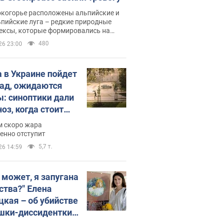
окогорье расположены альпийские и
пийские луга – редкие природные
ексы, которые формировались на
ении сотен лет
480
26 23:00
 в Украине пойдет
пад, ожидаются
ы: синоптики дали
оз, когда стоит
ать изменения
м скоро жара
ды
енно отступит
5,7 т.
26 14:59
, может, я запугана
ства?" Елена
цкая – об убийстве
шки-диссидентки