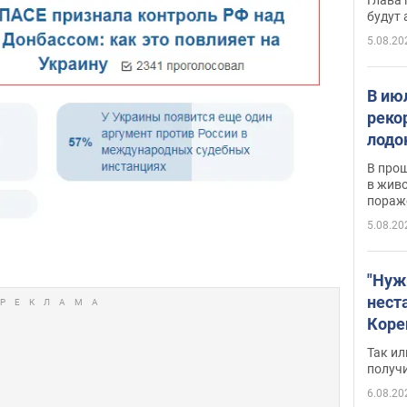
будут
5.08.20
В ию
реко
лодо
обна
В про
в живо
пораж
5.08.20
"Нуж
нест
Коре
бизн
Так ил
имею
получ
пом
6.08.20