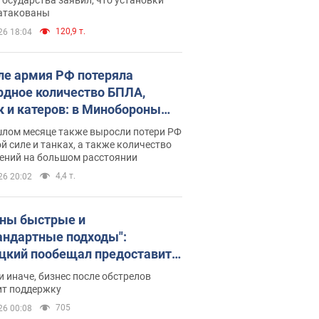
 атакованы
120,9 т.
26 18:04
ле армия РФ потеряла
рдное количество БПЛА,
к и катеров: в Минобороны
родовали статистику
шлом месяце также выросли потери РФ
й силе и танках, а также количество
ений на большом расстоянии
4,4 т.
26 20:02
ны быстрые и
андартные подходы":
цкий пообещал предоставить
есу приоритетный доступ к
и иначе, бизнес после обстрелов
щимся складским
ит поддержку
ещениям
705
26 00:08