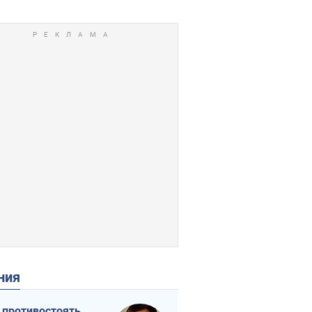
ения
 противостоять