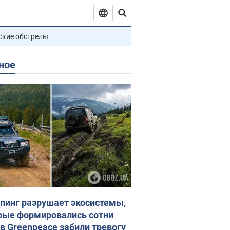
ские обстрелы
ное
пинг разрушает экосистемы,
рые формировались сотни
 в Greenpeace забили тревогу