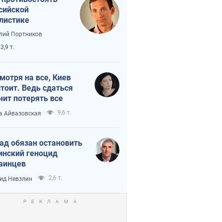
сийской
листике
лий Портников
3,9 т.
мотря на все, Киев
тоит. Ведь сдаться
чит потерять все
9,6 т.
а Айвазовская
ад обязан остановить
инский геноцид
аинцев
2,6 т.
ид Невзлин