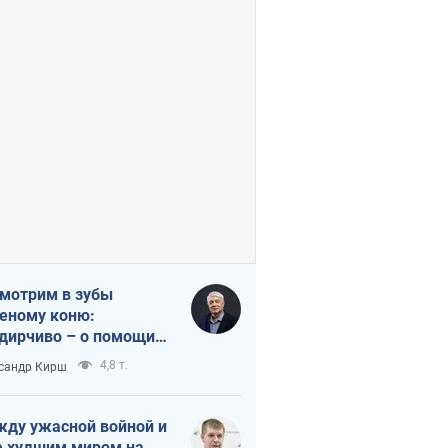
мотрим в зубы
еному коню:
дирчиво – о помощи
аине
4,8 т.
сандр Кирш
ду ужасной войной и
 худшим миром на