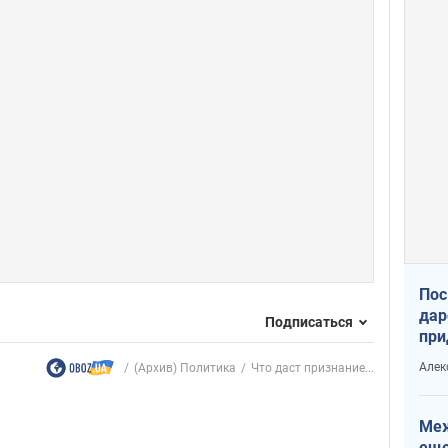
Пос
дар
Подписаться
при
Укр
Алек
(Архив) Политика
Что даст признание...
Меж
еще