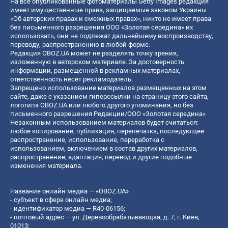
На все опубликованные фотоматериалы Getty Images редакция
имеет имущественные права, защищаемые законом Украины
«Об авторских правах и смежных правах», никто не имеет права
без письменного разрешения ООО «Золотая середина» их
использовать, они не подлежат дальнейшему воспроизводству,
переводу, распространению в любой форме.
Редакция OBOZ.UA может не разделять точку зрения,
изложенную в авторском материале. За достоверность
информации, размещенной в рекламных материалах,
ответственность несет рекламодатель.
Запрещено использование материалов размещенных на этом
сайте, даже с указанием гиперссылки на страницу этого сайта,
логотипа OBOZ.UA или любого другого упоминания, но без
письменного разрешения Редакции/ООО «Золотая середина»
Незаконным использованием материалов будет считаться:
любое копирование, публикация, перепечатка, последующее
распространение, использование, переработка с
использованием, включением в состав других материалов,
распространение, адаптация, перевод и другие подобные
изменения материала.
Название онлайн медиа — «OBOZ.UA»
- субъект в сфере онлайн медиа;
- идентификатор медиа — R40-06156;
- почтовый адрес — ул. Деревообрабатывающая, д. 7, г. Киев,
01013;