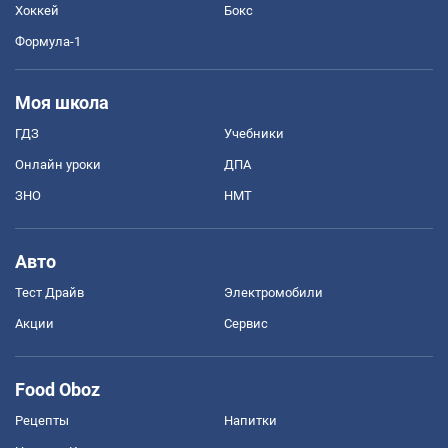
Хоккей
Бокс
Формула-1
Моя школа
ГДЗ
Учебники
Онлайн уроки
ДПА
ЗНО
НМТ
Авто
Тест Драйв
Электромобили
Акции
Сервис
Food Oboz
Рецепты
Напитки