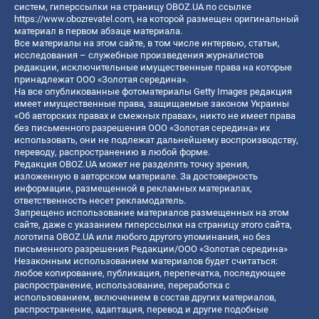
систем, гиперссылки на страницу OBOZ.UA по ссылке
https://www.obozrevatel.com
, на которой размещен оригинальный
материал в первом абзаце материала.
Все материалы на этом сайте, в том числе интервью, статьи,
исследования – служебные произведения журналистов
редакции, исключительные имущественные права на которые
принадлежат ООО «Золотая середина».
На все опубликованные фотоматериалы Getty Images редакция
имеет имущественные права, защищаемые законом Украины
«Об авторских правах и смежных правах», никто не имеет права
без письменного разрешения ООО «Золотая середина» их
использовать, они не подлежат дальнейшему воспроизводству,
переводу, распространению в любой форме.
Редакция OBOZ.UA может не разделять точку зрения,
изложенную в авторском материале. За достоверность
информации, размещенной в рекламных материалах,
ответственность несет рекламодатель.
Запрещено использование материалов размещенных на этом
сайте, даже с указанием гиперссылки на страницу этого сайта,
логотипа OBOZ.UA или любого другого упоминания, но без
письменного разрешения Редакции/ООО «Золотая середина»
Незаконным использованием материалов будет считаться:
любое копирование, публикация, перепечатка, последующее
распространение, использование, переработка с
использованием, включением в состав других материалов,
распространение, адаптация, перевод и другие подобные