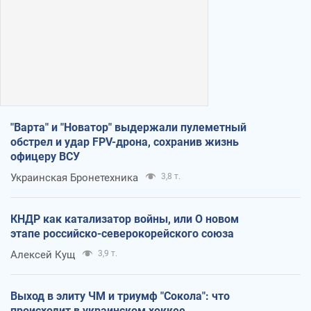
"Варта" и "Новатор" выдержали пулеметный
обстрел и удар FPV-дрона, сохранив жизнь
офицеру ВСУ
Украинская Бронетехника
3,8 т.
КНДР как катализатор войны, или О новом
этапе российско-северокорейского союза
Алексей Кущ
3,9 т.
Выход в элиту ЧМ и триумф "Сокола": что
происходит в украинском хоккее