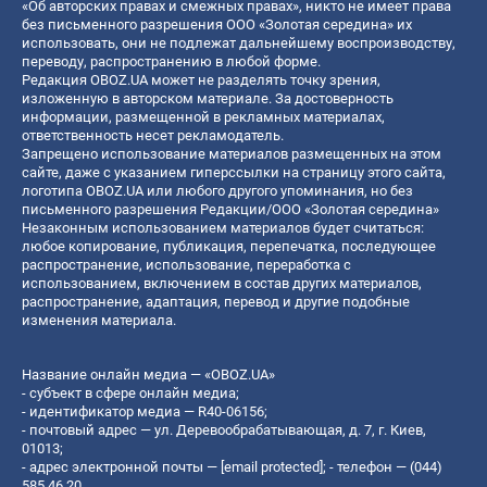
«Об авторских правах и смежных правах», никто не имеет права
без письменного разрешения ООО «Золотая середина» их
использовать, они не подлежат дальнейшему воспроизводству,
переводу, распространению в любой форме.
Редакция OBOZ.UA может не разделять точку зрения,
изложенную в авторском материале. За достоверность
информации, размещенной в рекламных материалах,
ответственность несет рекламодатель.
Запрещено использование материалов размещенных на этом
сайте, даже с указанием гиперссылки на страницу этого сайта,
логотипа OBOZ.UA или любого другого упоминания, но без
письменного разрешения Редакции/ООО «Золотая середина»
Незаконным использованием материалов будет считаться:
любое копирование, публикация, перепечатка, последующее
распространение, использование, переработка с
использованием, включением в состав других материалов,
распространение, адаптация, перевод и другие подобные
изменения материала.
Название онлайн медиа — «OBOZ.UA»
- субъект в сфере онлайн медиа;
- идентификатор медиа — R40-06156;
- почтовый адрес — ул. Деревообрабатывающая, д. 7, г. Киев,
01013;
- адрес электронной почты —
[email protected]
; - телефон — (044)
585 46 20