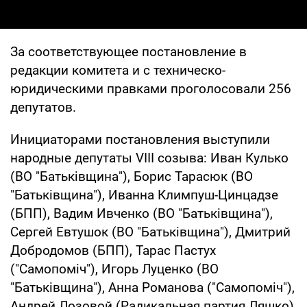
За соответствующее постановление в
редакции комитета и с техническо-
юридическими правками проголосовали 256
депутатов.
Инициаторами постановления выступили
народные депутаты VIII созыва: Иван Кулько
(ВО "Батьківщина"), Борис Тарасюк (ВО
"Батьківщина"), Иванна Климпуш-Цинцадзе
(БПП), Вадим Ивченко (ВО "Батьківщина"),
Сергей Евтушок (ВО "Батьківщина"), Дмитрий
Добродомов (БПП), Тарас Пастух
("Самопоміч"), Игорь Луценко (ВО
"Батьківщина"), Анна Романова ("Самопоміч"),
Андрей Лозовой (Радикальная партия Ляшко)