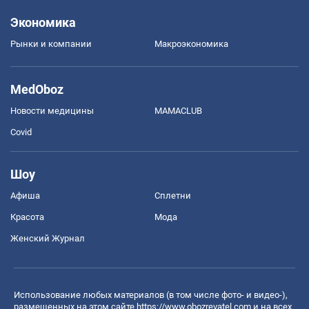
Экономика
Рынки и компании
Mакроэкономика
MedOboz
Новости медицины
MAMACLUB
Covid
Шоу
Афиша
Сплетни
Красота
Мода
Женский Журнал
Использование любых материалов (в том числе фото- и видео-),
размещенных на этом сайте
https://www.obozrevatel.com
и на всех