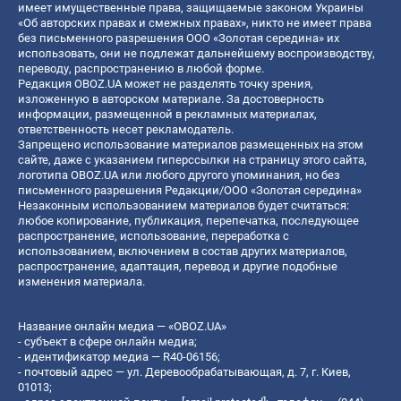
имеет имущественные права, защищаемые законом Украины
«Об авторских правах и смежных правах», никто не имеет права
без письменного разрешения ООО «Золотая середина» их
использовать, они не подлежат дальнейшему воспроизводству,
переводу, распространению в любой форме.
Редакция OBOZ.UA может не разделять точку зрения,
изложенную в авторском материале. За достоверность
информации, размещенной в рекламных материалах,
ответственность несет рекламодатель.
Запрещено использование материалов размещенных на этом
сайте, даже с указанием гиперссылки на страницу этого сайта,
логотипа OBOZ.UA или любого другого упоминания, но без
письменного разрешения Редакции/ООО «Золотая середина»
Незаконным использованием материалов будет считаться:
любое копирование, публикация, перепечатка, последующее
распространение, использование, переработка с
использованием, включением в состав других материалов,
распространение, адаптация, перевод и другие подобные
изменения материала.
Название онлайн медиа — «OBOZ.UA»
- субъект в сфере онлайн медиа;
- идентификатор медиа — R40-06156;
- почтовый адрес — ул. Деревообрабатывающая, д. 7, г. Киев,
01013;