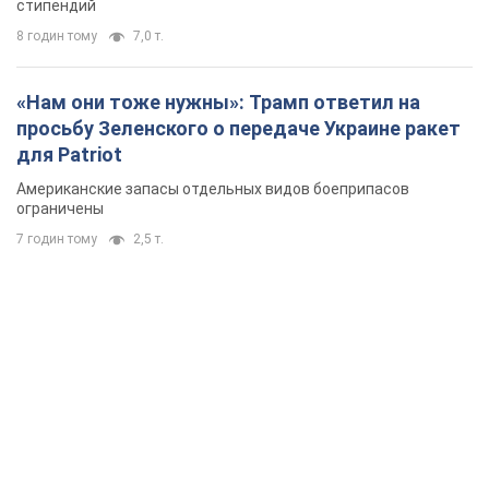
стипендий
8 годин тому
7,0 т.
«Нам они тоже нужны»: Трамп ответил на
просьбу Зеленского о передаче Украине ракет
для Patriot
Американские запасы отдельных видов боеприпасов
ограничены
7 годин тому
2,5 т.