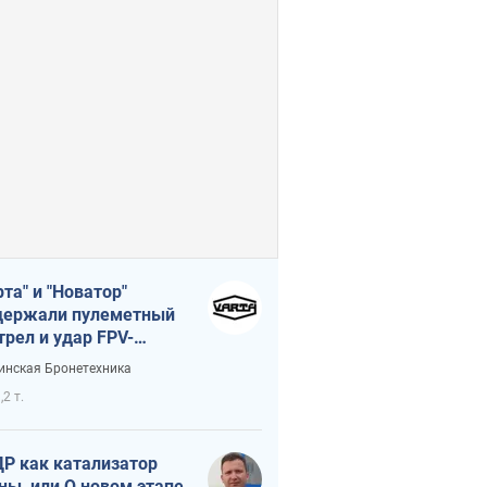
рта" и "Новатор"
ержали пулеметный
трел и удар FPV-
на, сохранив жизнь
инская Бронетехника
церу ВСУ
,2 т.
Р как катализатор
ны, или О новом этапе