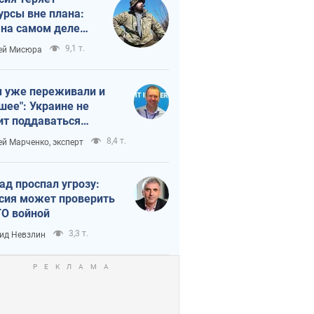
урсы вне плана:
 на самом деле
тует темп войны
9,1 т.
ей Мисюра
 уже переживали и
шее": Украине не
ит поддаваться
аянию из-за
8,4 т.
ей Марченко, эксперт
етного террора
ад проспал угрозу:
сия может проверить
О войной
3,3 т.
ид Невзлин