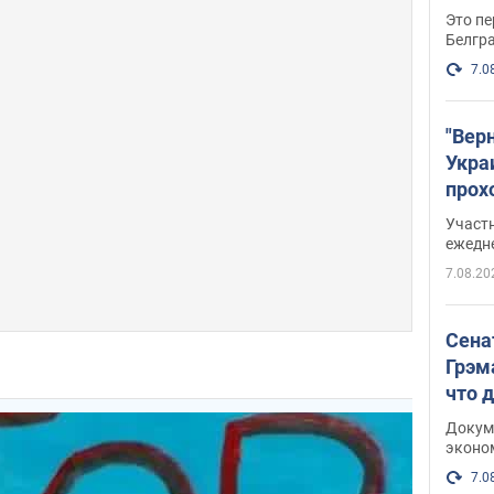
Это пе
Белгр
7.0
"Вер
Укра
прох
плак
Участ
ежедн
7.08.20
Сена
Грэм
что 
Докум
эконо
7.0