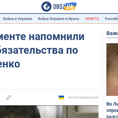
Война в Украине
Война Израиля и Ирана
VENETO
Россий
Важ
менте напомнили
бязательства по
енко
Читати українською
Во Л
спро
разг