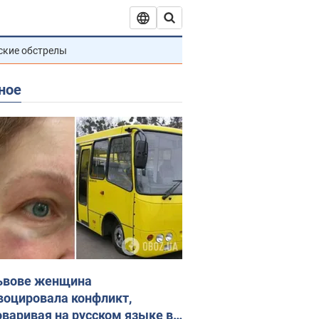
ские обстрелы
ное
ьвове женщина
воцировала конфликт,
оваривая на русском языке в