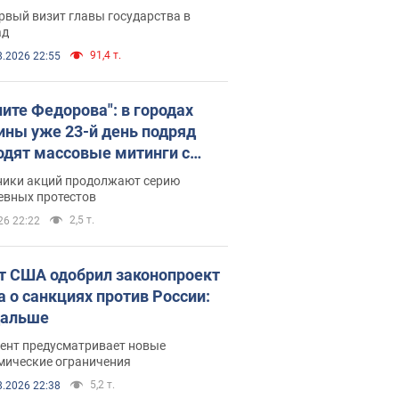
рвый визит главы государства в
ад
91,4 т.
8.2026 22:55
ните Федорова": в городах
ины уже 23-й день подряд
одят массовые митинги с
атами. Фото и видео
ники акций продолжают серию
евных протестов
2,5 т.
26 22:22
т США одобрил законопроект
а о санкциях против России:
дальше
ент предусматривает новые
мические ограничения
5,2 т.
8.2026 22:38