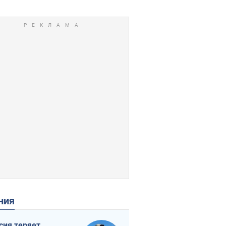
ения
сия теряет