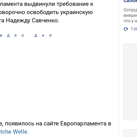
сало
ламента выдвинули требование к
оско
Сотру
оворочно освободить украинскую
посл
внешн
та Надежду Савченко.
что у 
разг
Фото
7.0
идео дня
, появилось на сайте Европарламента в
tche Welle.