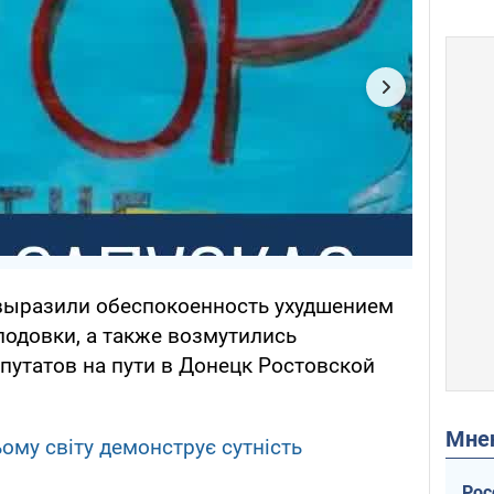
выразили обеспокоенность ухудшением
лодовки, а также возмутились
путатов на пути в Донецк Ростовской
Мн
ому світу демонструє сутність
Рос