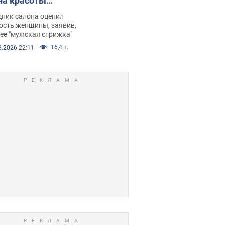
на красоты
рбил женщину
дник салона оценил
е химиотерапии,
ость женщины, заявив,
нее "мужская стрижка"
орелся скандал.
16,4 т.
8.2026 22:11