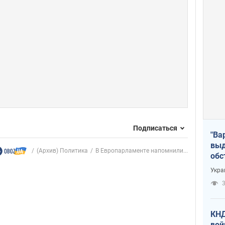
Подписаться
"Ва
выд
(Архив) Политика
В Европарламенте напомнили...
обс
дро
Укра
офи
3
КНД
вой