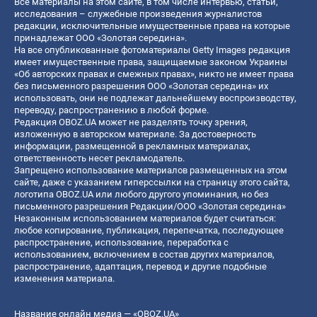
Все материалы на этом сайте, в том числе интервью, статьи,
исследования – служебные произведения журналистов
редакции, исключительные имущественные права на которые
принадлежат ООО «Золотая середина».
На все опубликованные фотоматериалы Getty Images редакция
имеет имущественные права, защищаемые законом Украины
«Об авторских правах и смежных правах», никто не имеет права
без письменного разрешения ООО «Золотая середина» их
использовать, они не подлежат дальнейшему воспроизводству,
переводу, распространению в любой форме.
Редакция OBOZ.UA может не разделять точку зрения,
изложенную в авторском материале. За достоверность
информации, размещенной в рекламных материалах,
ответственность несет рекламодатель.
Запрещено использование материалов размещенных на этом
сайте, даже с указанием гиперссылки на страницу этого сайта,
логотипа OBOZ.UA или любого другого упоминания, но без
письменного разрешения Редакции/ООО «Золотая середина»
Незаконным использованием материалов будет считаться:
любое копирование, публикация, перепечатка, последующее
распространение, использование, переработка с
использованием, включением в состав других материалов,
распространение, адаптация, перевод и другие подобные
изменения материала.
Название онлайн медиа — «OBOZ.UA»