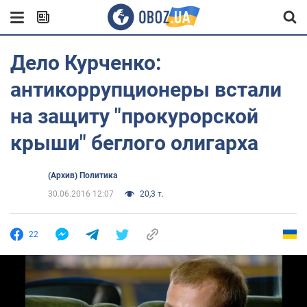
Дело Курченко:
антикоррупционеры встали
на защиту "прокурорской
крыши" беглого олигарха
(Архив) Политика
30.06.2016 12:07
20,3 т.
22