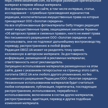
https://www.obozrevatel.com
, на которой размещен оригинальный
материал в первом абзаце материала.
Все материалы на этом сайте, в том числе интервью, статьи,
исследования – служебные произведения журналистов
редакции, исключительные имущественные права на которые
принадлежат ООО «Золотая середина».
На все опубликованные фотоматериалы Getty Images редакция
имеет имущественные права, защищаемые законом Украины
«Об авторских правах и смежных правах», никто не имеет права
без письменного разрешения ООО «Золотая середина» их
использовать, они не подлежат дальнейшему воспроизводству,
переводу, распространению в любой форме.
Редакция OBOZ.UA может не разделять точку зрения,
изложенную в авторском материале. За достоверность
информации, размещенной в рекламных материалах,
ответственность несет рекламодатель.
Запрещено использование материалов размещенных на этом
сайте, даже с указанием гиперссылки на страницу этого сайта,
логотипа OBOZ.UA или любого другого упоминания, но без
письменного разрешения Редакции/ООО «Золотая середина»
Незаконным использованием материалов будет считаться:
любое копирование, публикация, перепечатка, последующее
распространение, использование, переработка с
использованием, включением в состав других материалов,
распространение, адаптация, перевод и другие подобные
изменения материала.