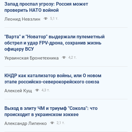
Запад проспал угрозу: Россия может
проверить НАТО войной
Леонид Невзлин
5,1 т.
"Варта" и "Новатор" выдержали пулеметный
обстрел и удар FPV-дрона, сохранив жизнь
офицеру ВСУ
Украинская Бронетехника
4,2 т.
КНДР как катализатор войны, или О новом
этапе российско-северокорейского союза
Алексей Кущ
4,3 т.
Выход в элиту ЧМ и триумф "Сокола": что
происходит в украинском хоккее
Александр Липенко
2,1 т.