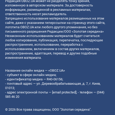
Редакция OBOZ.UA может не разделять точку зрения,
изложенную в авторском материале. За достоверность
информации, размещенной в рекламных материалах,
ответственность несет рекламодатель.
Запрещено использование материалов размещенных на этом
сайте, даже с указанием гиперссылки на страницу этого сайта,
логотипа OBOZ.UA или любого другого упоминания, но без
письменного разрешения Редакции/ООО «Золотая середина»
Незаконным использованием материалов будет считаться:
любое копирование, публикация, перепечатка, последующее
распространение, использование, переработка с
использованием, включением в состав других материалов,
распространение, адаптация, перевод и другие подобные
изменения материала.
Название онлайн медиа — «OBOZ.UA»
- субъект в сфере онлайн медиа;
- идентификатор медиа — R40-06156;
- почтовый адрес — ул. Деревообрабатывающая, д. 7, г. Киев,
01013;
- адрес электронной почты —
[email protected]
; - телефон — (044)
585 46 20
© 2026 Все права защищены, ООО "Золотая середина".