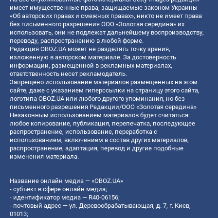
имеет имущественные права, защищаемые законом Украины
«Об авторских правах и смежных правах», никто не имеет права
без письменного разрешения ООО «Золотая середина» их
использовать, они не подлежат дальнейшему воспроизводству,
переводу, распространению в любой форме.
Редакция OBOZ.UA может не разделять точку зрения,
изложенную в авторском материале. За достоверность
информации, размещенной в рекламных материалах,
ответственность несет рекламодатель.
Запрещено использование материалов размещенных на этом
сайте, даже с указанием гиперссылки на страницу этого сайта,
логотипа OBOZ.UA или любого другого упоминания, но без
письменного разрешения Редакции/ООО «Золотая середина»
Незаконным использованием материалов будет считаться:
любое копирование, публикация, перепечатка, последующее
распространение, использование, переработка с
использованием, включением в состав других материалов,
распространение, адаптация, перевод и другие подобные
изменения материала.
Название онлайн медиа — «OBOZ.UA»
- субъект в сфере онлайн медиа;
- идентификатор медиа — R40-06156;
- почтовый адрес — ул. Деревообрабатывающая, д. 7, г. Киев,
01013;