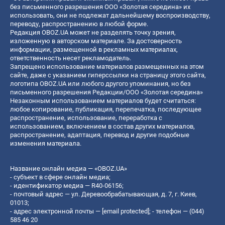
без письменного разрешения ООО «Золотая середина» их
использовать, они не подлежат дальнейшему воспроизводству,
переводу, распространению в любой форме.
Редакция OBOZ.UA может не разделять точку зрения,
изложенную в авторском материале. За достоверность
информации, размещенной в рекламных материалах,
ответственность несет рекламодатель.
Запрещено использование материалов размещенных на этом
сайте, даже с указанием гиперссылки на страницу этого сайта,
логотипа OBOZ.UA или любого другого упоминания, но без
письменного разрешения Редакции/ООО «Золотая середина»
Незаконным использованием материалов будет считаться:
любое копирование, публикация, перепечатка, последующее
распространение, использование, переработка с
использованием, включением в состав других материалов,
распространение, адаптация, перевод и другие подобные
изменения материала.
Название онлайн медиа — «OBOZ.UA»
- субъект в сфере онлайн медиа;
- идентификатор медиа — R40-06156;
- почтовый адрес — ул. Деревообрабатывающая, д. 7, г. Киев,
01013;
- адрес электронной почты —
[email protected]
; - телефон — (044)
585 46 20