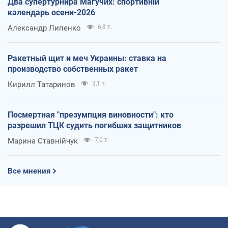
Два супертурнира Магучих: спортивній
календарь осени-2026
Александр Липенко
6,8 т.
Ракетный щит и меч Украины: ставка на
производство собственных ракет
Кирилл Татаринов
3,1 т.
Посмертная "презумпция виновности": кто
разрешил ТЦК судить погибших защитников
Марина Ставнійчук
7,0 т.
Все мнения