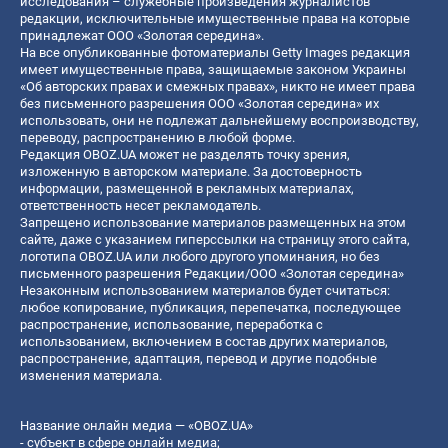
исследования – служебные произведения журналистов
редакции, исключительные имущественные права на которые
принадлежат ООО «Золотая середина».
На все опубликованные фотоматериалы Getty Images редакция
имеет имущественные права, защищаемые законом Украины
«Об авторских правах и смежных правах», никто не имеет права
без письменного разрешения ООО «Золотая середина» их
использовать, они не подлежат дальнейшему воспроизводству,
переводу, распространению в любой форме.
Редакция OBOZ.UA может не разделять точку зрения,
изложенную в авторском материале. За достоверность
информации, размещенной в рекламных материалах,
ответственность несет рекламодатель.
Запрещено использование материалов размещенных на этом
сайте, даже с указанием гиперссылки на страницу этого сайта,
логотипа OBOZ.UA или любого другого упоминания, но без
письменного разрешения Редакции/ООО «Золотая середина»
Незаконным использованием материалов будет считаться:
любое копирование, публикация, перепечатка, последующее
распространение, использование, переработка с
использованием, включением в состав других материалов,
распространение, адаптация, перевод и другие подобные
изменения материала.
Название онлайн медиа — «OBOZ.UA»
- субъект в сфере онлайн медиа;