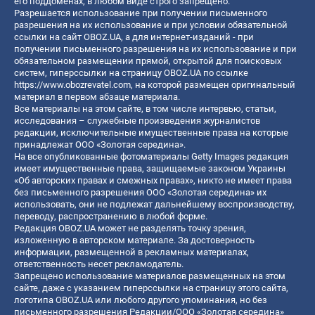
его поддоменах, в любом виде строго запрещено.
Разрешается использование при получении письменного
разрешения на их использование и при условии обязательной
ссылки на сайт OBOZ.UA, а для интернет-изданий - при
получении письменного разрешения на их использование и при
обязательном размещении прямой, открытой для поисковых
систем, гиперссылки на страницу OBOZ.UA по ссылке
https://www.obozrevatel.com
, на которой размещен оригинальный
материал в первом абзаце материала.
Все материалы на этом сайте, в том числе интервью, статьи,
исследования – служебные произведения журналистов
редакции, исключительные имущественные права на которые
принадлежат ООО «Золотая середина».
На все опубликованные фотоматериалы Getty Images редакция
имеет имущественные права, защищаемые законом Украины
«Об авторских правах и смежных правах», никто не имеет права
без письменного разрешения ООО «Золотая середина» их
использовать, они не подлежат дальнейшему воспроизводству,
переводу, распространению в любой форме.
Редакция OBOZ.UA может не разделять точку зрения,
изложенную в авторском материале. За достоверность
информации, размещенной в рекламных материалах,
ответственность несет рекламодатель.
Запрещено использование материалов размещенных на этом
сайте, даже с указанием гиперссылки на страницу этого сайта,
логотипа OBOZ.UA или любого другого упоминания, но без
письменного разрешения Редакции/ООО «Золотая середина»