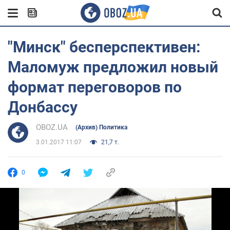
"Минск" бесперспективен:
Маломуж предложил новый
формат переговоров по
Донбассу
OBOZ.UA
(Архив) Политика
3.01.2017 11:07
21,7 т.
0