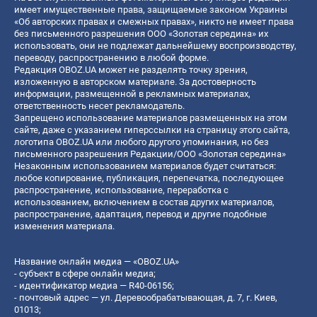
имеет имущественные права, защищаемые законом Украины
«Об авторских правах и смежных правах», никто не имеет права
без письменного разрешения ООО «Золотая середина» их
использовать, они не подлежат дальнейшему воспроизводству,
переводу, распространению в любой форме.
Редакция OBOZ.UA может не разделять точку зрения,
изложенную в авторском материале. За достоверность
информации, размещенной в рекламных материалах,
ответственность несет рекламодатель.
Запрещено использование материалов размещенных на этом
сайте, даже с указанием гиперссылки на страницу этого сайта,
логотипа OBOZ.UA или любого другого упоминания, но без
письменного разрешения Редакции/ООО «Золотая середина»
Незаконным использованием материалов будет считаться:
любое копирование, публикация, перепечатка, последующее
распространение, использование, переработка с
использованием, включением в состав других материалов,
распространение, адаптация, перевод и другие подобные
изменения материала.
Название онлайн медиа — «OBOZ.UA»
- субъект в сфере онлайн медиа;
- идентификатор медиа — R40-06156;
- почтовый адрес — ул. Деревообрабатывающая, д. 7, г. Киев,
01013;