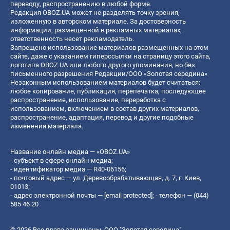
переводу, распространению в любой форме.
Редакция OBOZ.UA может не разделять точку зрения,
изложенную в авторском материале. За достоверность
информации, размещенной в рекламных материалах,
ответственность несет рекламодатель.
Запрещено использование материалов размещенных на этом
сайте, даже с указанием гиперссылки на страницу этого сайта,
логотипа OBOZ.UA или любого другого упоминания, но без
письменного разрешения Редакции/ООО «Золотая середина»
Незаконным использованием материалов будет считаться:
любое копирование, публикация, перепечатка, последующее
распространение, использование, переработка с
использованием, включением в состав других материалов,
распространение, адаптация, перевод и другие подобные
изменения материала.
Название онлайн медиа — «OBOZ.UA»
- субъект в сфере онлайн медиа;
- идентификатор медиа — R40-06156;
- почтовый адрес — ул. Деревообрабатывающая, д. 7, г. Киев,
01013;
- адрес электронной почты —
[email protected]
; - телефон — (044)
585 46 20
© 2026 Все права защищены, ООО "Золотая середина".