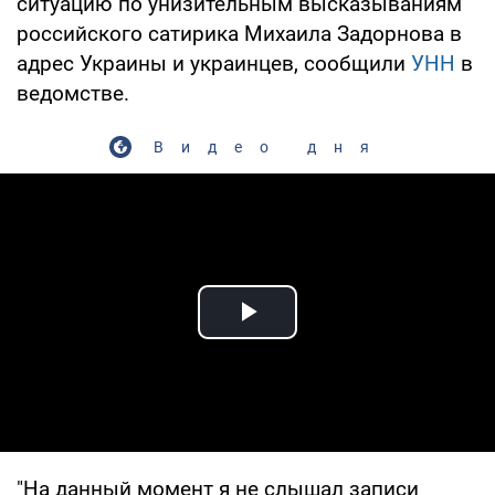
ситуацию по унизительным высказываниям
российского сатирика Михаила Задорнова в
адрес Украины и украинцев, сообщили
УНН
в
ведомстве.
Видео дня
Play Video
"На данный момент я не слышал записи