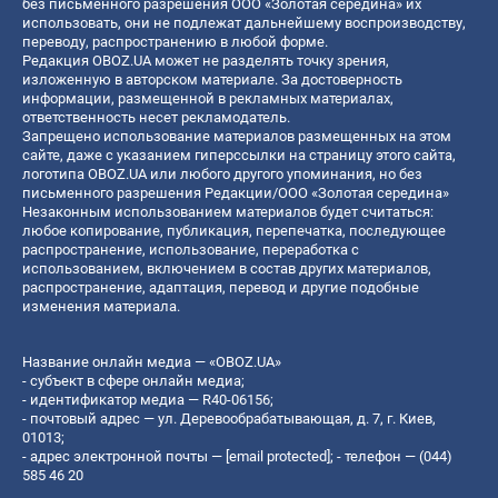
без письменного разрешения ООО «Золотая середина» их
использовать, они не подлежат дальнейшему воспроизводству,
переводу, распространению в любой форме.
Редакция OBOZ.UA может не разделять точку зрения,
изложенную в авторском материале. За достоверность
информации, размещенной в рекламных материалах,
ответственность несет рекламодатель.
Запрещено использование материалов размещенных на этом
сайте, даже с указанием гиперссылки на страницу этого сайта,
логотипа OBOZ.UA или любого другого упоминания, но без
письменного разрешения Редакции/ООО «Золотая середина»
Незаконным использованием материалов будет считаться:
любое копирование, публикация, перепечатка, последующее
распространение, использование, переработка с
использованием, включением в состав других материалов,
распространение, адаптация, перевод и другие подобные
изменения материала.
Название онлайн медиа — «OBOZ.UA»
- субъект в сфере онлайн медиа;
- идентификатор медиа — R40-06156;
- почтовый адрес — ул. Деревообрабатывающая, д. 7, г. Киев,
01013;
- адрес электронной почты —
[email protected]
; - телефон — (044)
585 46 20